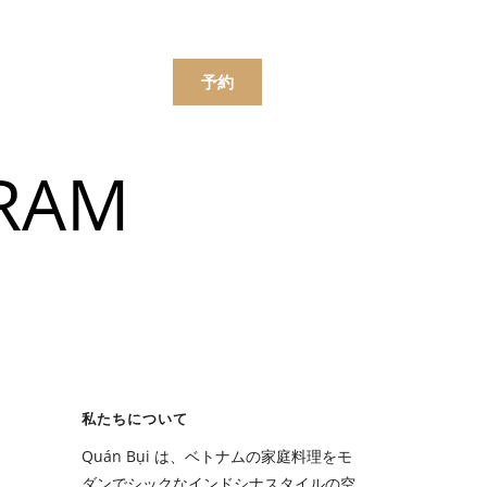
한국어
简体中文
ンラインで注文する
予約
 RAM
ニュー
飲み物
ニュー
私たちについて
飲み物
Quán Bụi は、ベトナムの家庭料理をモ
ダンでシックなインドシナスタイルの空