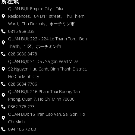
所在地
QUÁN BỤI: Empire City – Tilia
Residences、04 D11 street、Thu Thiem
Ward、Thu Duc city、ホーチミン市
0815 958 338
QUÁN BỤI: 222 - 224 Le Thanh Ton、Ben
Thanh、1 区、ホーチミン市
028 6686 8478
QUÁN BỤI: 31-D5 , Saigon Pearl Villas -
92 Nguyen Huu Canh, Binh Thanh District,
Ho Chi Minh city
028 6684 7706
QUÁN BỤI: 216 Pham Thai Buong, Tan
Phong, Quan 7, Ho Chi Minh 70000
0362 776 273
QUÁN BỤI: 16 Tran Cao Van, Sai Gon, Ho
Chi Minh
094 105 72 03