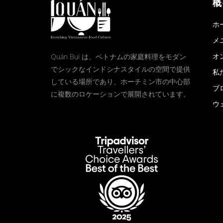
概
ホ
メ
オ
Quán Bụi は、ベトナムの家庭料理をモダン
でシックなインドシナスタイルの空間で提供
私
している場所であり、ホーチミン市の中心部
ブ
に複数のロケーションで展開されています。
ウ