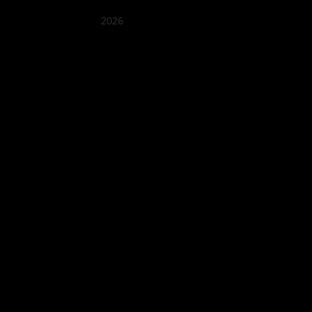
2026
クアン ボイ ガーデン
Best outdoor seating