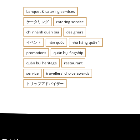
banquet & catering services
ケータリング
catering service
chi nhánh quán bụi
designers
イベント
hàn quốc
nhà hàng quận 1
promotions
quán bụi flagship
quán bụi heritage
restaurant
service
travellers' choice awards
トリップアドバイザー