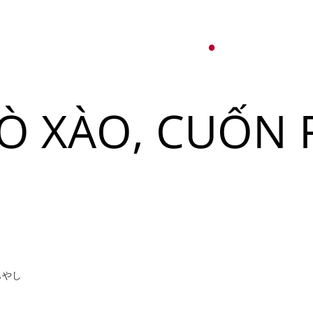
オ
紹介
パーティーサービス
日本語
English
BÒ XÀO, CUỐN
Tiếng Việt
한국어
ュー
メ
ベント
简体中文
ュー
メ
もやし
ベント