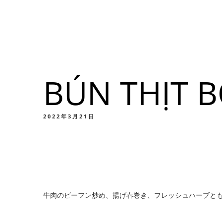
メニュー
所在地
BÚN THỊT 
メニ
カスタムイ
2022年3月21日
メニ
牛肉のビーフン炒め、揚げ春巻き、フレッシュハーブと
カスタムイ