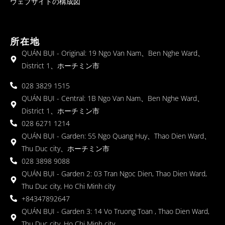
ウェブサイトの構成図
所在地
QUÁN BỤI - Original: 19 Ngo Van Nam、Ben Nghe Ward、
District 1、ホーチミン市
028 3829 1515
QUÁN BỤI - Central: 1B Ngo Van Nam、Ben Nghe Ward、
District 1、ホーチミン市
028 6271 1214
QUÁN BỤI - Garden: 55 Ngo Quang Huy、Thao Dien Ward、
Thu Duc city、ホーチミン市
028 3898 9088
QUÁN BỤI - Garden 2: 03 Tran Ngoc Dien, Thao Dien Ward,
Thu Duc city, Ho Chi Minh city
+84347892647
QUÁN BỤI - Garden 3: 14 Vo Truong Toan , Thao Dien Ward,
Thu Duc city, Ho Chi Minh city