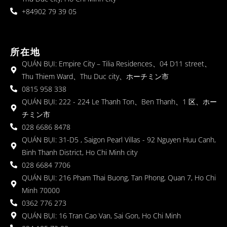
+84902 79 39 05
所在地
QUÁN BỤI: Empire City – Tilia Residences、04 D11 street、
Thu Thiem Ward、Thu Duc city、ホーチミン市
0815 958 338
QUÁN BỤI: 222 - 224 Le Thanh Ton、Ben Thanh、1 区、ホー
チミン市
028 6686 8478
QUÁN BỤI: 31-D5 , Saigon Pearl Villas - 92 Nguyen Huu Canh,
Binh Thanh District, Ho Chi Minh city
028 6684 7706
QUÁN BỤI: 216 Pham Thai Buong, Tan Phong, Quan 7, Ho Chi
Minh 70000
0362 776 273
QUÁN BỤI: 16 Tran Cao Van, Sai Gon, Ho Chi Minh