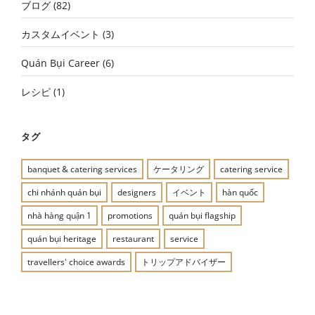
ブログ
(82)
カスタムイベント
(3)
Quán Bụi Career
(6)
レシピ
(1)
タグ
banquet & catering services
ケータリング
catering service
chi nhánh quán bụi
designers
イベント
hàn quốc
nhà hàng quận 1
promotions
quán bụi flagship
quán bụi heritage
restaurant
service
travellers' choice awards
トリップアドバイザー