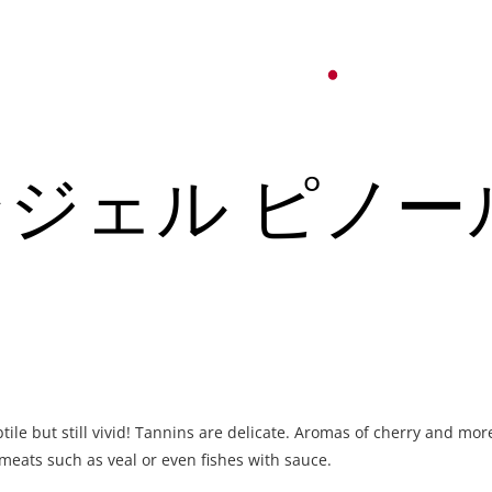
オ
紹介
パーティーサービス
日本語
English
ンジェル ピノー
Tiếng Việt
ュー
メ
한국어
ベント
简体中文
ュー
メ
ubtile but still vivid! Tannins are delicate. Aromas of cherry and mor
ベント
 meats such as veal or even fishes with sauce.