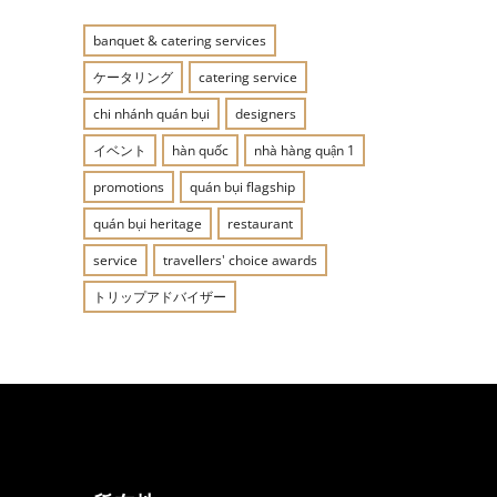
banquet & catering services
ケータリング
catering service
chi nhánh quán bụi
designers
イベント
hàn quốc
nhà hàng quận 1
promotions
quán bụi flagship
quán bụi heritage
restaurant
service
travellers' choice awards
トリップアドバイザー