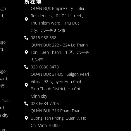
所在地
 Ngo
QUÁN BỤI: Empire City – Tilia
rd、
Residences、04 D11 street、
Thu Thiem Ward、Thu Duc
city、ホーチミン市
0815 958 338
Ngo
QUÁN BỤI: 222 - 224 Le Thanh
rd、
Ton、Ben Thanh、1 区、ホーチ
ミン市
028 6686 8478
Ngo
QUÁN BỤI: 31-D5 , Saigon Pearl
Ward、
Villas - 92 Nguyen Huu Canh,
ン市
Binh Thanh District, Ho Chi
Minh city
 Tran
028 6684 7706
rd,
QUÁN BỤI: 216 Pham Thai
 city
Buong, Tan Phong, Quan 7, Ho
Chi Minh 70000
4 Vo