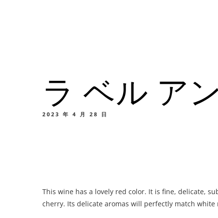
メニュー
所在地
ラ ベル ア
メニ
カスタムイ
2023 年 4 月 28 日
メニ
This wine has a lovely red color. It is fine, delicate, s
カスタムイ
cherry. Its delicate aromas will perfectly match white