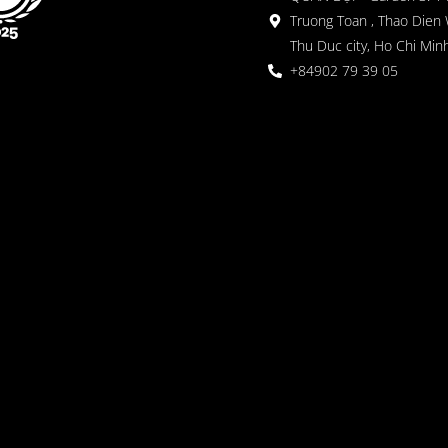
Truong Toan , Thao Dien 
Thu Duc city, Ho Chi Minh
+84902 79 39 05
 ガーデン
oor seating