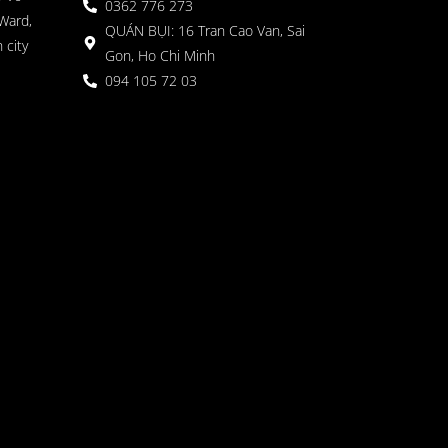
0362 776 273
Ward,
QUÁN BỤI: 16 Tran Cao Van, Sai
 city
Gon, Ho Chi Minh
094 105 72 03