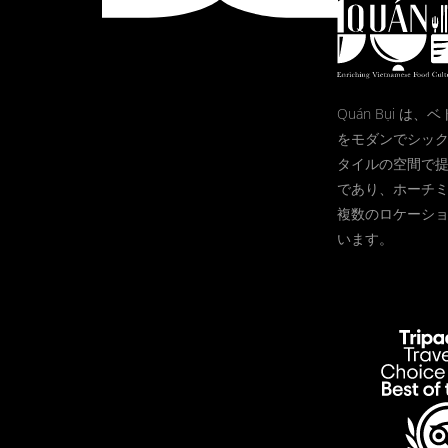
Quán Bụi は
をモダンでシッ
タイルの空間で
であり、ホーチ
複数のロケーシ
います。