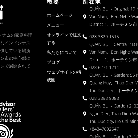
概要
所在地
QUÁN BỤI - Original: 19
ホームページ
Van Nam、Ben Nghe Wa
District 1、ホーチミン市
メニュー
オンラインで注文
、ベトナムの家庭料理
028 3829 1515
する
クなインドシナス
QUÁN BỤI - Central: 1B 
提供している場所
Van Nam、Ben Nghe Wa
私たちについて
ミン市の中心部に
District 1、ホーチミン市
ブログ
ョンで展開されて
028 6271 1214
ウェブサイトの構
QUÁN BỤI - Garden: 55 
成図
Quang Huy、Thao Dien 
Thu Duc city、ホーチミ
028 3898 9088
QUÁN BỤI - Garden 2: 03
Ngoc Dien, Thao Dien Wa
Thu Duc city, Ho Chi Minh
+84347892647
QUÁN BỤI - Garden 3: 1