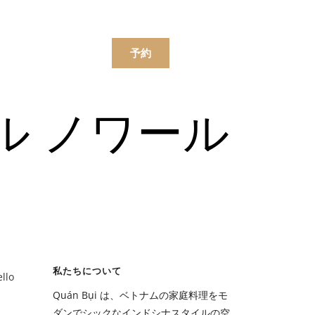
한국어
简体中文
ンラインで注文する
予約
ル ノワール
ニュー
飲み物
ニュー
私たちについて
ello
飲み物
Quán Bụi は、ベトナムの家庭料理をモ
ダンでシックなインドシナスタイルの空