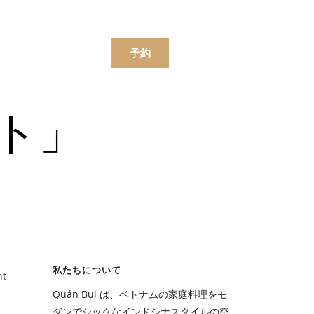
한국어
简体中文
ンラインで注文する
予約
ト」
ニュー
飲み物
ニュー
私たちについて
ht
飲み物
Quán Bụi は、ベトナムの家庭料理をモ
ダンでシックなインドシナスタイルの空