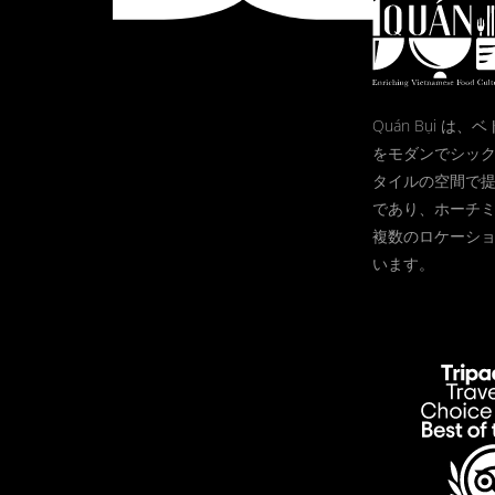
Quán Bụi は
をモダンでシッ
タイルの空間で
であり、ホーチ
複数のロケーシ
います。