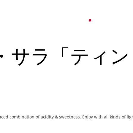
オ
紹介
パーティーサービス
日本語
English
・サラ「ティン
Tiếng Việt
ュー
メ
한국어
ベント
简体中文
ュー
メ
ced combination of acidity & sweetness. Enjoy with all kinds of lig
ベント