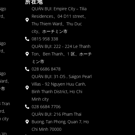
所在地
 Ngo
QUÁN BỤI: Empire City – Tilia
rd、
Residences、04 D11 street、
Thu Thiem Ward、Thu Duc
city、ホーチミン市
0815 958 338
Ngo
QUÁN BỤI: 222 - 224 Le Thanh
rd、
Ton、Ben Thanh、1 区、ホーチ
ミン市
028 6686 8478
Ngo
QUÁN BỤI: 31-D5 , Saigon Pearl
Ward、
Villas - 92 Nguyen Huu Canh,
ン市
Binh Thanh District, Ho Chi
Minh city
 Tran
028 6684 7706
rd,
QUÁN BỤI: 216 Pham Thai
 city
Buong, Tan Phong, Quan 7, Ho
Chi Minh 70000
4 Vo