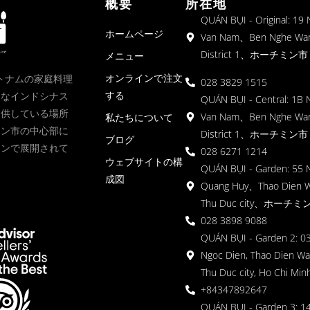
概要
所在地
QUÁN BỤI - Original: 19
ホームページ
Van Nam、Ben Nghe Wa
District 1、ホーチミン市
メニュー
オンラインで注文
、ベトナムの家庭料理
028 3829 1515
する
クなインドシナス
QUÁN BỤI - Central: 1B 
提供している場所
Van Nam、Ben Nghe Wa
私たちについて
ミン市の中心部に
District 1、ホーチミン市
ブログ
ョンで展開されて
028 6271 1214
ウェブサイトの構
QUÁN BỤI - Garden: 55 
成図
Quang Huy、Thao Dien 
Thu Duc city、ホーチミ
028 3898 9088
QUÁN BỤI - Garden 2: 03
Ngoc Dien, Thao Dien Wa
Thu Duc city, Ho Chi Minh
+84347892647
QUÁN BỤI - Garden 3: 1