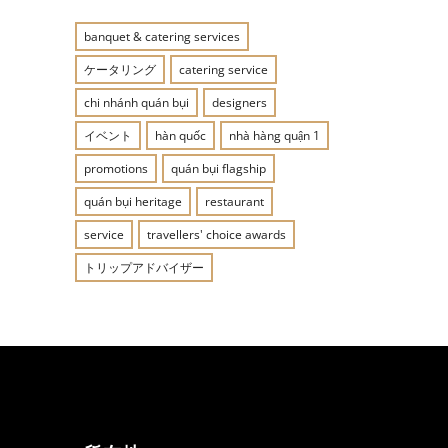
banquet & catering services
ケータリング
catering service
chi nhánh quán bụi
designers
イベント
hàn quốc
nhà hàng quận 1
promotions
quán bụi flagship
quán bụi heritage
restaurant
service
travellers' choice awards
トリップアドバイザー