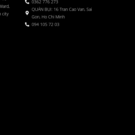
0362 776 273
Ward,
QUÁN BỤI: 16 Tran Cao Van, Sai
 city
Gon, Ho Chi Minh
094 105 72 03