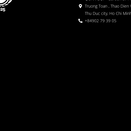
Truong Toan , Thao Dien 
Thu Duc city, Ho Chi Minh
+84902 79 39 05
 ガーデン
oor seating