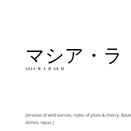
メニュー
所在地
マシア・ラ
メニ
カスタムイ
2023 年 4 月 28 日
メニ
[Aromas of wild berries, notes of plum & cherry. Balan
カスタムイ
dishes, tapas.]