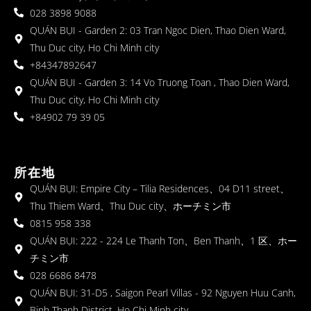
028 3898 9088
QUÁN BỤI - Garden 2: 03 Tran Ngoc Dien, Thao Dien Ward,
Thu Duc city, Ho Chi Minh city
+84347892647
QUÁN BỤI - Garden 3: 14 Vo Truong Toan , Thao Dien Ward,
Thu Duc city, Ho Chi Minh city
+84902 79 39 05
所在地
QUÁN BỤI: Empire City – Tilia Residences、04 D11 street、
Thu Thiem Ward、Thu Duc city、ホーチミン市
0815 958 338
QUÁN BỤI: 222 - 224 Le Thanh Ton、Ben Thanh、1 区、ホー
チミン市
028 6686 8478
QUÁN BỤI: 31-D5 , Saigon Pearl Villas - 92 Nguyen Huu Canh,
Binh Thanh District, Ho Chi Minh city