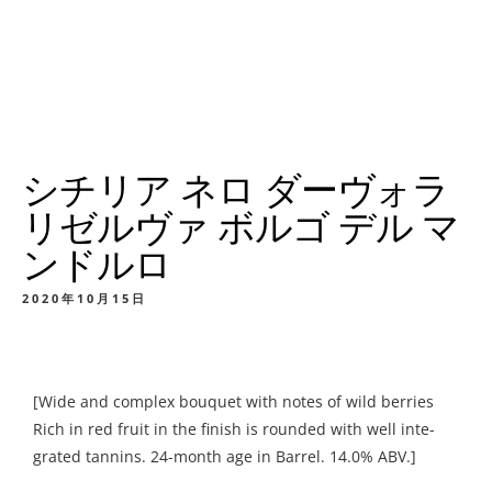
シチリア ネロ ダーヴォラ
リゼルヴァ ボルゴ デル マ
ンドルロ
2020年10月15日
[Wide and complex bouquet with notes of wild berries
Rich in red fruit in the finish is rounded with well inte-
grated tannins. 24-month age in Barrel. 14.0% ABV.]