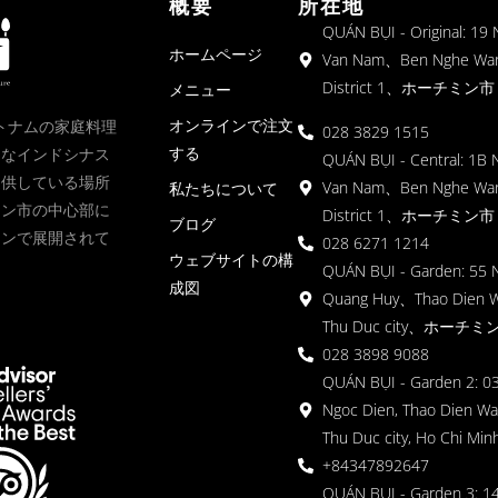
概要
所在地
QUÁN BỤI - Original: 19
ホームページ
Van Nam、Ben Nghe Wa
District 1、ホーチミン市
メニュー
オンラインで注文
、ベトナムの家庭料理
028 3829 1515
する
クなインドシナス
QUÁN BỤI - Central: 1B 
提供している場所
Van Nam、Ben Nghe Wa
私たちについて
ミン市の中心部に
District 1、ホーチミン市
ブログ
ョンで展開されて
028 6271 1214
ウェブサイトの構
QUÁN BỤI - Garden: 55 
成図
Quang Huy、Thao Dien 
Thu Duc city、ホーチミ
028 3898 9088
QUÁN BỤI - Garden 2: 03
Ngoc Dien, Thao Dien Wa
Thu Duc city, Ho Chi Minh
+84347892647
QUÁN BỤI - Garden 3: 1