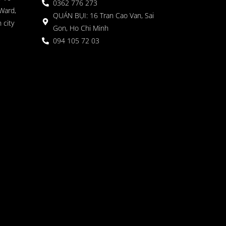
0362 776 273
Ward,
QUÁN BỤI: 16 Tran Cao Van, Sai
 city
Gon, Ho Chi Minh
094 105 72 03