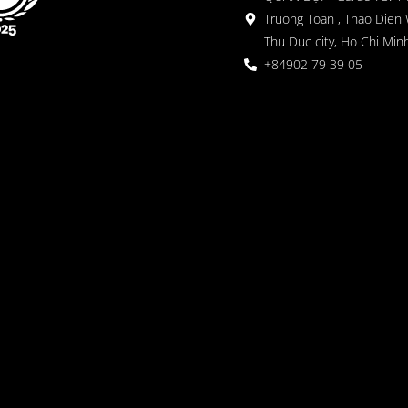
Truong Toan , Thao Dien 
Thu Duc city, Ho Chi Minh
+84902 79 39 05
 ガーデン
oor seating