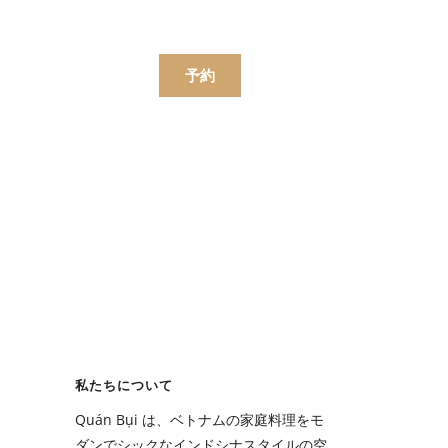
한국어
简体中文
ンラインで注文する
予約
ニュー
飲み物
ニュー
私たちについて
飲み物
Quán Bụi は、ベトナムの家庭料理をモ
ダンでシックなインドシナスタイルの空