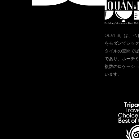
Quán Bụi は
をモダンでシッ
タイルの空間で
であり、ホーチ
複数のロケーシ
います。