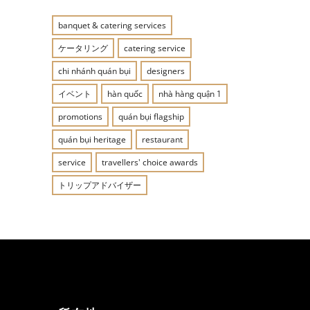
banquet & catering services
ケータリング
catering service
chi nhánh quán bụi
designers
イベント
hàn quốc
nhà hàng quận 1
promotions
quán bụi flagship
quán bụi heritage
restaurant
service
travellers' choice awards
トリップアドバイザー