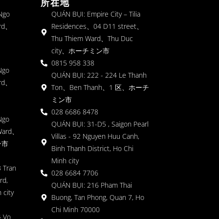
所在地
 Ngo
QUÁN BỤI: Empire City – Tilia
rd、
Residences、04 D11 street、
Thu Thiem Ward、Thu Duc
city、ホーチミン市
0815 958 338
Ngo
QUÁN BỤI: 222 - 224 Le Thanh
rd、
Ton、Ben Thanh、1 区、ホーチ
ミン市
028 6686 8478
Ngo
QUÁN BỤI: 31-D5 , Saigon Pearl
Ward、
Villas - 92 Nguyen Huu Canh,
ン市
Binh Thanh District, Ho Chi
Minh city
 Tran
028 6684 7706
rd,
QUÁN BỤI: 216 Pham Thai
 city
Buong, Tan Phong, Quan 7, Ho
Chi Minh 70000
4 Vo