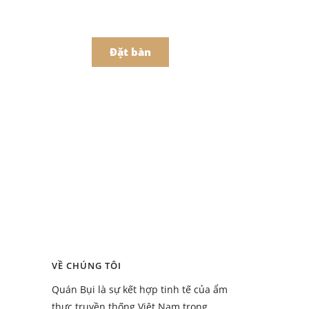
어
中文
t Món Online
Đặt bàn
Menu
ồ uống
Menu
VỀ CHÚNG TÔI
ồ uống
Quán Bụi là sự kết hợp tinh tế của ẩm
thực truyền thống Việt Nam trong