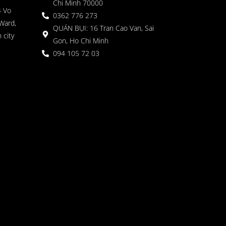
Chi Minh 70000
4 Vo
0362 776 273
Ward,
QUÁN BỤI: 16 Tran Cao Van, Sai
 city
Gon, Ho Chi Minh
094 105 72 03