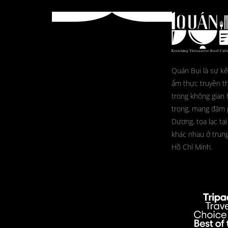
Quán Bụi là sự kế
ẩm thực truyền t
trong không gian 
trọng, mang đậm
Dương, tọa lạc tại
khác nhau ở trun
Hồ Chí Minh.