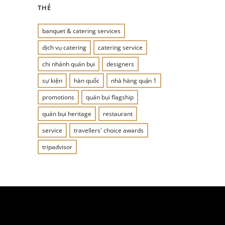
THẺ
banquet & catering services
dịch vụ catering
catering service
chi nhánh quán bụi
designers
sự kiện
hàn quốc
nhà hàng quận 1
promotions
quán bụi flagship
quán bụi heritage
restaurant
service
travellers' choice awards
tripadvisor