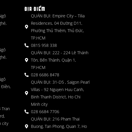
ĐỊA ĐIỂM
 Ngô
QUÁN BỤI: Empire City – Tilia
ghé,
Residences, 04 Đường D11,
Phường Thủ Thiêm, Thủ Đức,
TP.HCM
0815 958 338
Ngô
QUÁN BỤI: 222 - 224 Lê Thánh
ghé,
Tôn, Bến Thành, Quận 1,
TP.HCM
028 6686 8478
Ngô
QUÁN BỤI: 31-D5 , Saigon Pearl
 Điền,
Villas - 92 Nguyen Huu Canh,
Binh Thanh District, Ho Chi
Minh city
 Tran
028 6684 7706
rd,
QUÁN BỤI: 216 Pham Thai
 city
Buong, Tan Phong, Quan 7, Ho