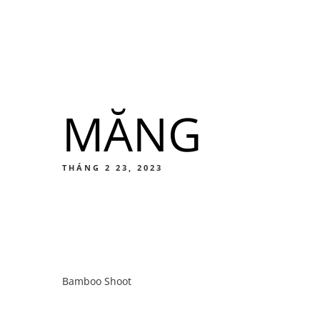
Menu
Địa điểm
MĂNG
Men
Thức ă
THÁNG 2 23, 2023
Men
Bamboo Shoot
Thức ă