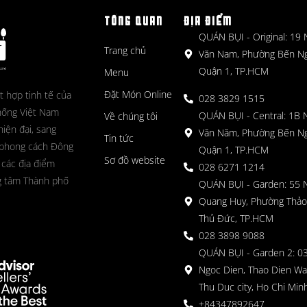
TỔNG QUAN
ĐỊA ĐIỂM
QUÁN BỤI - Original: 19
Trang chủ
Văn Nam, Phường Bến N
Quận 1, TP.HCM
Menu
Đặt Món Online
t hợp tinh tế của
028 3829 1515
hống Việt Nam
QUÁN BỤI - Central: 1B 
Về chúng tôi
hiện đại, sang
Văn Năm, Phường Bến N
Tin tức
 phong cách Đông
Quận 1, TP.HCM
Sơ đồ website
 các địa điểm
028 6271 1214
g tâm Thành phố
QUÁN BỤI - Garden: 55 
Quang Huy, Phường Thảo
Thủ Đức, TP.HCM
028 3898 9088
QUÁN BỤI - Garden 2: 03
Ngoc Dien, Thao Dien Wa
Thu Duc city, Ho Chi Minh
+84347892647