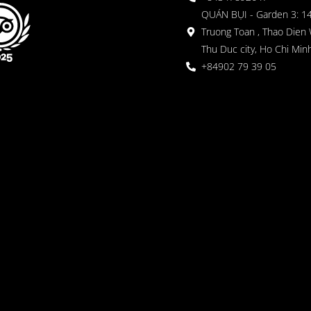
QUÁN BỤI - Garden 3: 1
Truong Toan , Thao Dien 
Thu Duc city, Ho Chi Minh
+84902 79 39 05
 Garden
oor seating