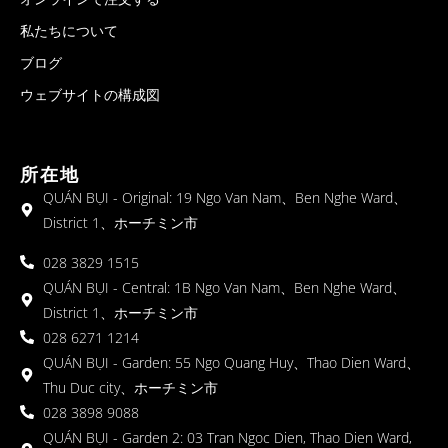
私たちについて
ブログ
ウェブサイトの構成図
所在地
QUÁN BỤI - Original: 19 Ngo Van Nam、Ben Nghe Ward、
District 1、ホーチミン市
028 3829 1515
QUÁN BỤI - Central: 1B Ngo Van Nam、Ben Nghe Ward、
District 1、ホーチミン市
028 6271 1214
QUÁN BỤI - Garden: 55 Ngo Quang Huy、Thao Dien Ward、
Thu Duc city、ホーチミン市
028 3898 9088
QUÁN BỤI - Garden 2: 03 Tran Ngoc Dien, Thao Dien Ward,