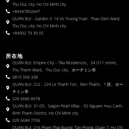
Thu Duc city, Ho Chi Minh city
+84347892647
QUÁN BỤI - Garden 3: 14 Vo Truong Toan , Thao Dien Ward,
Thu Duc city, Ho Chi Minh city
+84902 79 39 05
所在地
QUÁN BỤI: Empire City – Tilia Residences、04 D11 street、
Thu Thiem Ward、Thu Duc city、ホーチミン市
0815 958 338
QUÁN BỤI: 222 - 224 Le Thanh Ton、Ben Thanh、1 区、ホー
チミン市
028 6686 8478
QUÁN BỤI: 31-D5 , Saigon Pearl Villas - 92 Nguyen Huu Canh,
Binh Thanh District, Ho Chi Minh city
028 6684 7706
QUÁN BỤI: 216 Pham Thai Buong, Tan Phong, Quan 7, Ho Chi