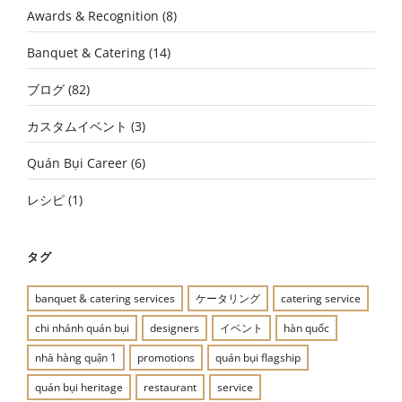
Awards & Recognition
(8)
Banquet & Catering
(14)
ブログ
(82)
カスタムイベント
(3)
Quán Bụi Career
(6)
レシピ
(1)
タグ
banquet & catering services
ケータリング
catering service
chi nhánh quán bụi
designers
イベント
hàn quốc
nhà hàng quận 1
promotions
quán bụi flagship
quán bụi heritage
restaurant
service