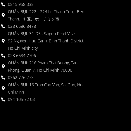
0815 958 338
QUÁN BỤI: 222 - 224 Le Thanh Ton、Ben
Thanh、1 区、ホーチミン市
028 6686 8478
QUÁN BỤI: 31-D5 , Saigon Pearl Villas -
92 Nguyen Huu Canh, Binh Thanh District,
Ho Chi Minh city
028 6684 7706
QUÁN BỤI: 216 Pham Thai Buong, Tan
Phong, Quan 7, Ho Chi Minh 70000
0362 776 273
QUÁN BỤI: 16 Tran Cao Van, Sai Gon, Ho
Chi Minh
094 105 72 03