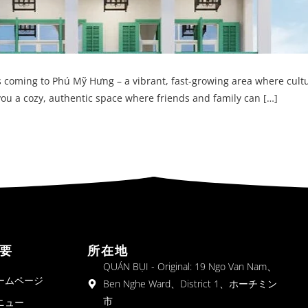
s coming to Phú Mỹ Hưng – a vibrant, fast-growing area where cult
 you a cozy, authentic space where friends and family can […]
要
所在地
QUÁN BỤI - Original: 19 Ngo Van Nam、
ームページ
Ben Nghe Ward、District 1、ホーチミン
市
ニュー