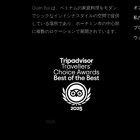
オ
Quán Bụi は、ベトナムの家庭料理をモダン
でシックなインドシナスタイルの空間で提供
私
している場所であり、ホーチミン市の中心部
ブ
に複数のロケーションで展開されています。
ウ
2026