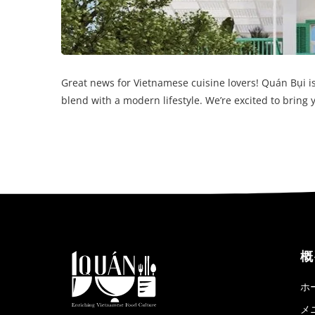
Great news for Vietnamese cuisine lovers! Quán Bụi i
blend with a modern lifestyle. We’re excited to bring
概
ホ
メ