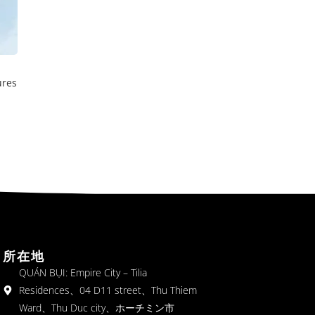
ures
所在地
QUÁN BỤI: Empire City – Tilia
Residences、04 D11 street、Thu Thiem
Ward、Thu Duc city、ホーチミン市