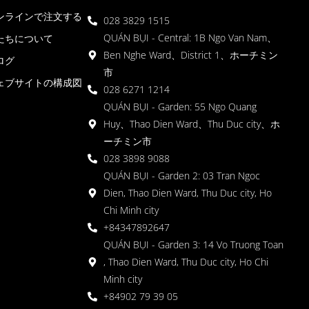
ンラインで注文する
028 3829 1515
QUÁN BỤI - Central: 1B Ngo Van Nam、
たちについて
Ben Nghe Ward、District 1、ホーチミン
ログ
市
ェブサイトの構成図
028 6271 1214
QUÁN BỤI - Garden: 55 Ngo Quang
Huy、Thao Dien Ward、Thu Duc city、ホ
ーチミン市
028 3898 9088
QUÁN BỤI - Garden 2: 03 Tran Ngoc
Dien, Thao Dien Ward, Thu Duc city, Ho
Chi Minh city
+84347892647
QUÁN BỤI - Garden 3: 14 Vo Truong Toan
, Thao Dien Ward, Thu Duc city, Ho Chi
Minh city
+84902 79 39 05