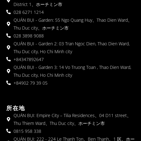
District 1、ホーチミン市
028 6271 1214
QUÁN BỤI - Garden: 55 Ngo Quang Huy、Thao Dien Ward、
Thu Duc city、ホーチミン市
028 3898 9088
QUÁN BỤI - Garden 2: 03 Tran Ngoc Dien, Thao Dien Ward,
Thu Duc city, Ho Chi Minh city
+84347892647
QUÁN BỤI - Garden 3: 14 Vo Truong Toan , Thao Dien Ward,
Thu Duc city, Ho Chi Minh city
+84902 79 39 05
所在地
QUÁN BỤI: Empire City – Tilia Residences、04 D11 street、
Thu Thiem Ward、Thu Duc city、ホーチミン市
0815 958 338
QUÁN BỤI: 222 - 224 Le Thanh Ton、Ben Thanh、1 区、ホー