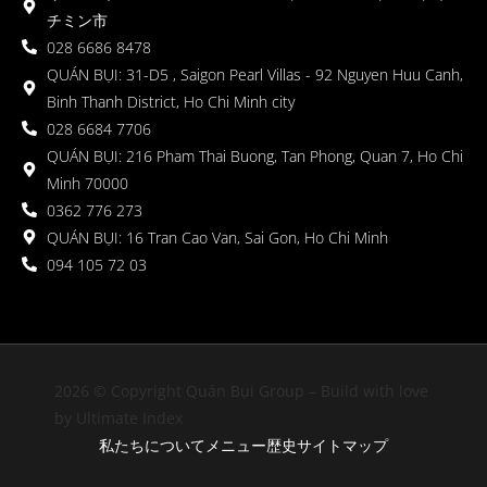
チミン市
028 6686 8478
QUÁN BỤI: 31-D5 , Saigon Pearl Villas - 92 Nguyen Huu Canh,
Binh Thanh District, Ho Chi Minh city
028 6684 7706
QUÁN BỤI: 216 Pham Thai Buong, Tan Phong, Quan 7, Ho Chi
Minh 70000
0362 776 273
QUÁN BỤI: 16 Tran Cao Van, Sai Gon, Ho Chi Minh
094 105 72 03
2026 © Copyright Quán Bụi Group – Build with love
by Ultimate Index
私たちについて
メニュー
歴史
サイトマップ