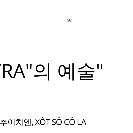
日本語
简体中文
온라인으로 주
개
출장 연회 서비스
한국어
English
Tiếng Việt
뉴
日本語
RA"의 예술"
简体中文
뉴
추이치엔, XỐT SÔ CÔ LA