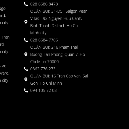
028 6686 8478
Ngo
QUÁN BỤI: 31-D5 , Saigon Pearl
rd,
Villas - 92 Nguyen Huu Canh,
 city
Binh Thanh District, Ho Chi
Minh city
 Tran
028 6684 7706
rd,
QUÁN BỤI: 216 Pham Thai
 city
Buong, Tan Phong, Quan 7, Ho
Chi Minh 70000
4 Vo
0362 776 273
Ward,
QUÁN BỤI: 16 Tran Cao Van, Sai
 city
Gon, Ho Chi Minh
094 105 72 03