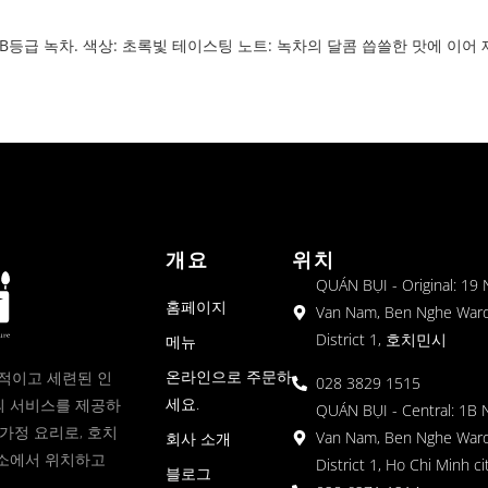
 들어간 B등급 녹차. 색상: 초록빛 테이스팅 노트: 녹차의 달콤 씁쓸한 맛에 이어
개요
위치
QUÁN BỤI - Original: 19
홈페이지
Van Nam, Ben Nghe Ward
District 1, 호치민시
메뉴
온라인으로 주문하
현대적이고 세련된 인
028 3829 1515
세요.
 서비스를 제공하
QUÁN BỤI - Central: 1B 
가정 요리로, 호치
Van Nam, Ben Nghe Ward
회사 소개
소에서 위치하고
District 1, Ho Chi Minh ci
블로그