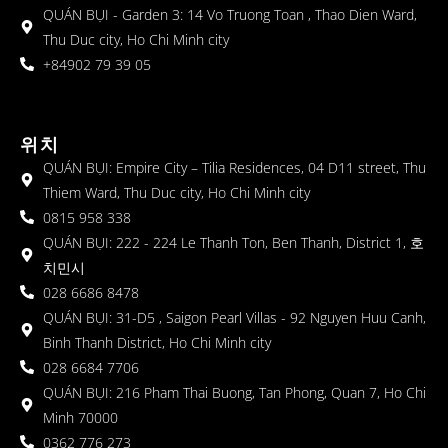
QUÁN BỤI - Garden 3: 14 Vo Truong Toan , Thao Dien Ward,
Thu Duc city, Ho Chi Minh city
+84902 79 39 05
위치
QUÁN BỤI: Empire City – Tilia Residences, 04 D11 street, Thu
Thiem Ward, Thu Duc city, Ho Chi Minh city
0815 958 338
QUÁN BỤI: 222 - 224 Le Thanh Ton, Ben Thanh, District 1, 호
치민시
028 6686 8478
QUÁN BỤI: 31-D5 , Saigon Pearl Villas - 92 Nguyen Huu Canh,
Binh Thanh District, Ho Chi Minh city
028 6684 7706
QUÁN BỤI: 216 Pham Thai Buong, Tan Phong, Quan 7, Ho Chi
Minh 70000
0362 776 273