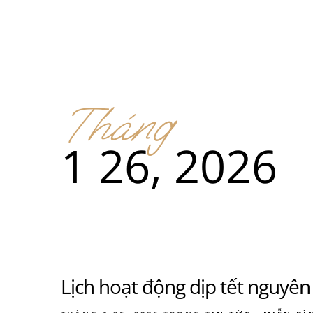
Menu
Địa điểm
Tháng
Men
1 26, 2026
Thức ă
Men
Lịch hoạt động dịp tết nguyê
Thức ă