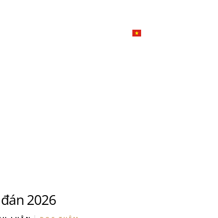
한국
简体
Đặ
Giới thiệu
Dịch vụ tiệc
Tiếng Việt
English
日本語
u
한국어
n
Đ
简体中文
u
n đán 2026
n
Đ