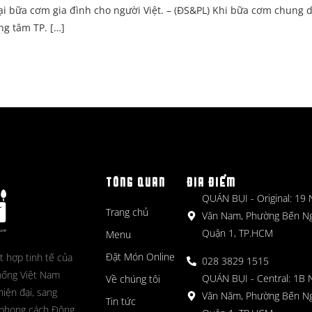
lại bữa cơm gia đình cho người Việt. – (ĐS&PL) Khi bữa cơm chung 
ng tâm TP. […]
TỔNG QUAN
ĐỊA ĐIỂM
QUÁN BỤI - Original: 19
Trang chủ
Văn Nam, Phường Bến N
Quận 1, TP.HCM
Menu
Đặt Món Online
t hợp tinh tế của
028 3829 1515
hống Việt Nam
QUÁN BỤI - Central: 1B 
Về chúng tôi
hiện đại, sang
Văn Năm, Phường Bến N
Tin tức
 phong cách Đông