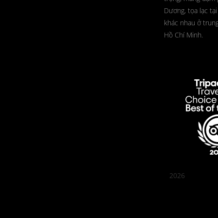
Dương, tọa lạc tại
khác nhau ở trun
Hồ Chí Minh.
2026