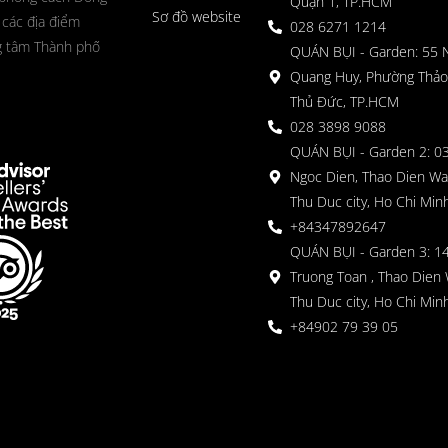
Quận 1, TP.HCM
Sơ đồ website
 các địa điểm
028 6271 1214
g tâm Thành phố
QUÁN BỤI - Garden: 55 
Quang Huy, Phường Thảo
Thủ Đức, TP.HCM
028 3898 9088
QUÁN BỤI - Garden 2: 03
Ngoc Dien, Thao Dien Wa
Thu Duc city, Ho Chi Minh
+84347892647
QUÁN BỤI - Garden 3: 1
Truong Toan , Thao Dien 
Thu Duc city, Ho Chi Minh
+84902 79 39 05