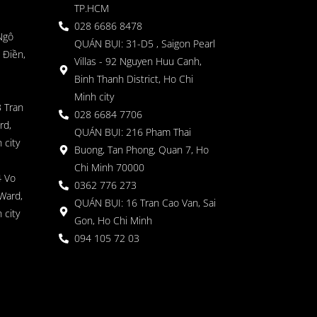
TP.HCM
028 6686 8478
Ngô
QUÁN BỤI: 31-D5 , Saigon Pearl
 Điền,
Villas - 92 Nguyen Huu Canh,
Binh Thanh District, Ho Chi
Minh city
 Tran
028 6684 7706
rd,
QUÁN BỤI: 216 Pham Thai
 city
Buong, Tan Phong, Quan 7, Ho
Chi Minh 70000
4 Vo
0362 776 273
Ward,
QUÁN BỤI: 16 Tran Cao Van, Sai
 city
Gon, Ho Chi Minh
094 105 72 03