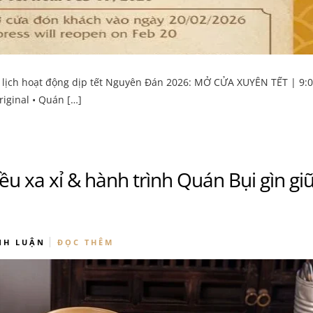
g lịch hoạt động dịp tết Nguyên Đán 2026: MỞ CỬA XUYÊN TẾT | 9:
iginal • Quán […]
ều xa xỉ & hành trình Quán Bụi gìn gi
NH LUẬN
ĐỌC THÊM