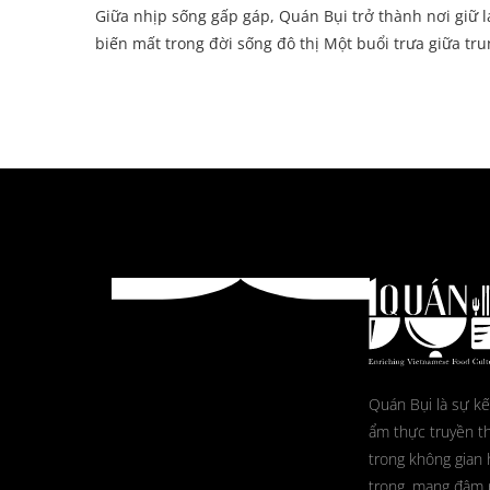
Giữa nhịp sống gấp gáp, Quán Bụi trở thành nơi giữ 
biến mất trong đời sống đô thị Một buổi trưa giữa tru
Quán Bụi là sự kế
ẩm thực truyền t
trong không gian 
trọng, mang đậm