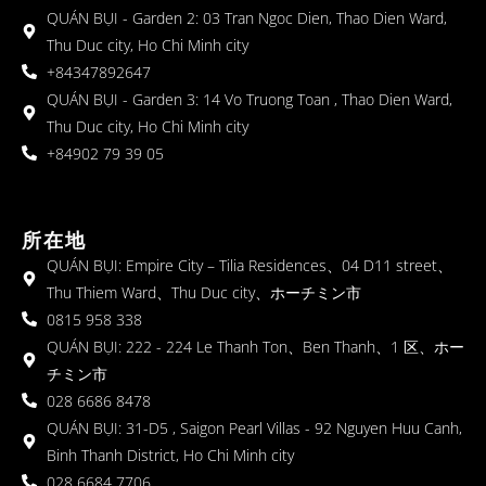
QUÁN BỤI - Garden 2: 03 Tran Ngoc Dien, Thao Dien Ward,
Thu Duc city, Ho Chi Minh city
+84347892647
QUÁN BỤI - Garden 3: 14 Vo Truong Toan , Thao Dien Ward,
Thu Duc city, Ho Chi Minh city
+84902 79 39 05
所在地
QUÁN BỤI: Empire City – Tilia Residences、04 D11 street、
Thu Thiem Ward、Thu Duc city、ホーチミン市
0815 958 338
QUÁN BỤI: 222 - 224 Le Thanh Ton、Ben Thanh、1 区、ホー
チミン市
028 6686 8478
QUÁN BỤI: 31-D5 , Saigon Pearl Villas - 92 Nguyen Huu Canh,
Binh Thanh District, Ho Chi Minh city
028 6684 7706