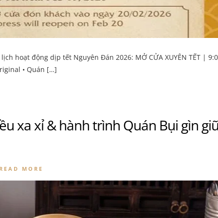
g lịch hoạt động dịp tết Nguyên Đán 2026: MỞ CỬA XUYÊN TẾT | 9:
iginal • Quán […]
ều xa xỉ & hành trình Quán Bụi gìn gi
READ MORE