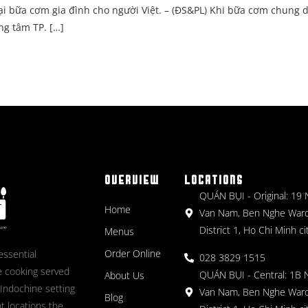
lại bữa cơm gia đình cho người Việt. – (ĐS&PL) Khi bữa cơm chung 
ng tâm TP. […]
OVERVIEW
LOCATIONS
QUÁN BỤI - Original: 19
Home
Van Nam, Ben Nghe Ward
District 1, Ho Chi Minh ci
Menus
Order Online
essential
028 3829 1515
 cooking served
QUÁN BỤI - Central: 1B 
About Us
 Indochine setting
Van Nam, Ben Nghe Ward
Blog
nt locations the