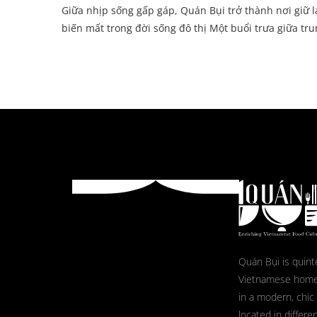
Giữa nhịp sống gấp gáp, Quán Bụi trở thành nơi giữ 
biến mất trong đời sống đô thị Một buổi trưa giữa tru
Quán Bụi is quint
Vietnamese home
in a modern, chic
located in differe