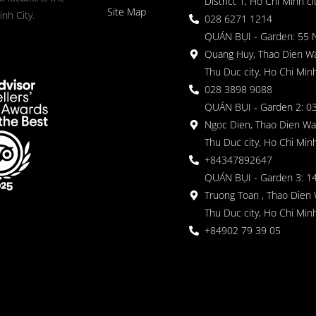
District 1, Ho Chi Minh ci
Site Map
nh City.
028 6271 1214
QUÁN BỤI - Garden: 55 
Quang Huy, Thao Dien Wa
Thu Duc city, Ho Chi Minh
028 3898 9088
QUÁN BỤI - Garden 2: 03
Ngoc Dien, Thao Dien Wa
Thu Duc city, Ho Chi Minh
+84347892647
QUÁN BỤI - Garden 3: 1
Truong Toan , Thao Dien 
Thu Duc city, Ho Chi Minh
+84902 79 39 05