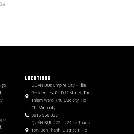
dần
LOCATIONS
 Ngo
QUÁN BỤI: Empire City – Tilia
,
Residences, 04 D11 street, Thu
ty
Thiem Ward, Thu Duc city, Ho
Chi Minh city
0815 958 338
Ngo
QUÁN BỤI: 222 - 224 Le Thanh
,
Ton, Ben Thanh, District 1, Ho