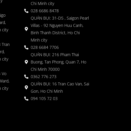
ty
Chi Minh city
028 6686 8478
Ngo
QUÁN BỤI: 31-D5 , Saigon Pearl
rd,
Villas - 92 Nguyen Huu Canh,
 city
Binh Thanh District, Ho Chi
Minh city
 Tran
028 6684 7706
rd,
QUÁN BỤI: 216 Pham Thai
 city
Buong, Tan Phong, Quan 7, Ho
Chi Minh 70000
4 Vo
0362 776 273
Ward,
QUÁN BỤI: 16 Tran Cao Van, Sai
 city
Gon, Ho Chi Minh
094 105 72 03