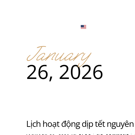
Menu
Locations
English
Tiếng Việt
January
日本語
Men
26, 2026
한국어
Food
简体中文
Men
Food
Lịch hoạt động dịp tết nguyê