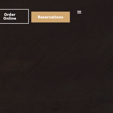
한국어
Order
简体中文
Reservations
Online
Menu
Drinks
Menu
Drinks