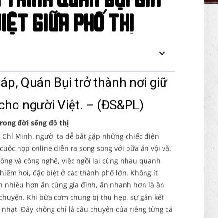
 trình Quán Bụi gìn
iệt giữa phố thị
áp, Quán Bụi trở thành nơi giữ
 cho người Việt. –
(ĐS&PL)
rong đời sống đô thị
ồ Chí Minh, người ta dễ bắt gặp những chiếc điện
cuộc họp online diễn ra song song với bữa ăn vội vã.
hông và công nghệ, việc ngồi lại cùng nhau quanh
ếm hoi, đặc biệt ở các thành phố lớn. Không ít
h nhiều hơn ăn cùng gia đình, ăn nhanh hơn là ăn
 chuyện. Khi bữa cơm chung bị thu hẹp, sự gắn kết
nhạt. Đây không chỉ là câu chuyện của riêng từng cá