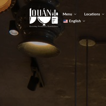
Menu
Locations
English
Tiếng Việt
日本語
Men
한국어
Food
简体中文
Men
Food