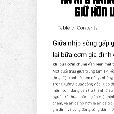
xa xỉ & hành
giữ hồn V
Table of Contents
Giữa nhịp sống gấp g
lại bữa cơm gia đình
Khi bữa cơm chung dần biến mất t
Một buổi trưa giữa trung tâm TP. H
thoại đặt cạnh tô cơm nóng, những 
Trong guồng quay công việc, giao t
mâm cơm đang dần trở thành điều hi
người trẻ thừa nhận họ ăn một mìn
chậm, và ăn để no hơn là ăn để trò
gia đình và cộng đồng cũng dần mờ 