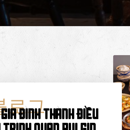
블로그
gia đình thành điều