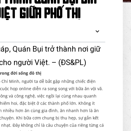
 trình Quán Bụi gìn
iệt giữa phố thị
áp, Quán Bụi trở thành nơi giữ
 cho người Việt. –
(ĐS&PL)
rong đời sống đô thị
ồ Chí Minh, người ta dễ bắt gặp những chiếc điện
cuộc họp online diễn ra song song với bữa ăn vội vã.
hông và công nghệ, việc ngồi lại cùng nhau quanh
ếm hoi, đặc biệt ở các thành phố lớn. Không ít
h nhiều hơn ăn cùng gia đình, ăn nhanh hơn là ăn
 chuyện. Khi bữa cơm chung bị thu hẹp, sự gắn kết
nhạt. Đây không chỉ là câu chuyện của riêng từng cá