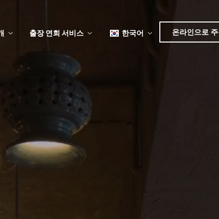
日本語
简体中文
온라인으로 주
개
출장 연회 서비스
한국어
English
Tiếng Việt
日本語
뉴
简体中文
뉴