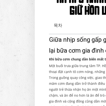
xa xỉ & hành
giữ hồn V
목차
Giữa nhịp sống gấp g
lại bữa cơm gia đình
Khi bữa cơm chung dần biến mất t
Một buổi trưa giữa trung tâm TP. H
thoại đặt cạnh tô cơm nóng, những 
Trong guồng quay công việc, giao t
mâm cơm đang dần trở thành điều hi
người trẻ thừa nhận họ ăn một mìn
chậm, và ăn để no hơn là ăn để trò
gia đình và cộng đồng cũng dần mờ 