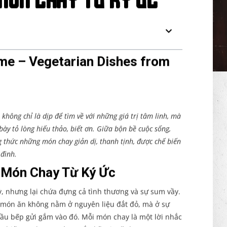
MÓN CHAY TỪ KÝ ỨC
me – Vegetarian Dishes from
hông chỉ là dịp để tìm về với những giá trị tâm linh, mà
ày tỏ lòng hiếu thảo, biết ơn. Giữa bộn bề cuộc sống,
 thức những món chay giản dị, thanh tịnh, được chế biến
đình.
– Món Chay Từ Ký Ức
, nhưng lại chứa đựng cả tình thương và sự sum vầy.
t món ăn không nằm ở nguyên liệu đắt đỏ, mà ở sự
ầu bếp gửi gắm vào đó. Mỗi món chay là một lời nhắc