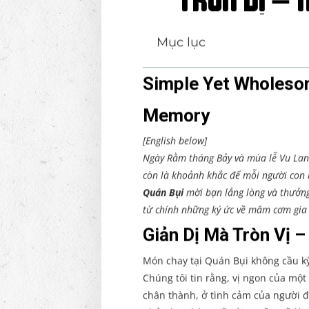
TRÒN VỊ – 
Mục lục
Simple Yet Wholeso
Memory
[English below]
Ngày Rằm tháng Bảy và mùa lễ Vu Lan k
còn là khoảnh khắc để mỗi người con b
Quán Bụi
mời bạn lắng lòng và thưởng
từ chính những ký ức về mâm cơm gia 
Giản Dị Mà Tròn Vị 
Món chay tại Quán Bụi không cầu kỳ
Chúng tôi tin rằng, vị ngon của mộ
chân thành, ở tình cảm của người đ