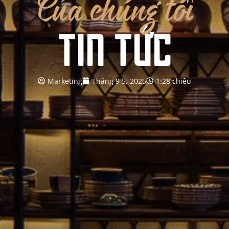
Của
chúng
tôi
TIN TỨC
Marketing
Tháng 9 5, 2025
1:28 chiều