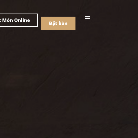
어
中文
t Món Online
Đặt bàn
Menu
ồ uống
Menu
ồ uống