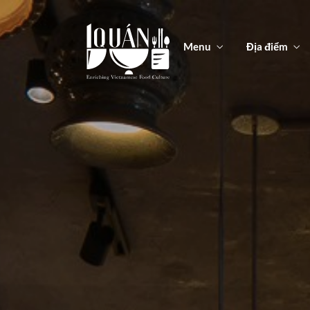
Menu
Địa điểm
Men
Thức ă
Men
Thức ă