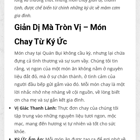
tịnh, được chế biến từ chính những ký ức về mâm cơm
gia đình.
Giản Dị Mà Tròn Vị – Món
Chay Từ Ký Ức
Món chay tại Quán Bụi không cầu kỳ, nhưng lại chứa
đựng cả tình thương và sự sum vầy. Chúng tôi tin
rằng, vị ngon của một món ăn không nằm ở nguyên
liệu đắt đỏ, mà ở sự chân thành, ở tình cảm của
người đầu bếp gửi gắm vào đó. Mỗi món chay là một
lời nhắc nhở nhẹ nhàng về cội nguồn, về lòng biết
ơn cha mẹ và sự gắn kết gia đình.
Vị Giác Thanh Lành:
Thực đơn chay của chúng tôi
tập trung vào những nguyên liệu tươi ngon, mộc
mạc, mang đến hương vị tự nhiên và tốt cho sức
khỏe.
Ký Ức Ấm Áp:
Mỗi món ăn được tạo ra để gợi nhớ về