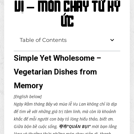
VỊ – MÓN CHAY TỪ KÝ
ỨC
Table of Contents
Simple Yet Wholesome –
Vegetarian Dishes from
Memory
[English below]
Ngày Rằm tháng Bảy và mùa lễ Vu Lan không chỉ là dịp
để tìm về với những giá trị tâm linh, mà còn là khoảnh
khắc để mỗi người con bày tỏ lòng hiếu thảo, biết ơn.
Giữa bộn bề cuộc sống,
夸布"QUÁN BỤI"
mời bạn lắng
lòng và thưởng thức những món chay giản dị, thanh