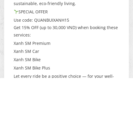
sustainable, eco-friendly living.
SPECIAL OFFER
Use code: QUANBUIXANH15
Get 15% OFF (up to 30,000 VND) when booking these
services:
Xanh SM Premium
Xanh SM Car
Xanh SM Bike
Xanh SM Bike Plus
Let every ride be a positive choice — for your well-
being, for a greener planet, and for those warm,
joyful moments around a hearty Vietnamese meal.
Offer valid at all Quán Bụi Group locations.