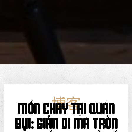
博客
Món Chay Tại Quán
Bụi: GIẢN DỊ MÀ TRÒN