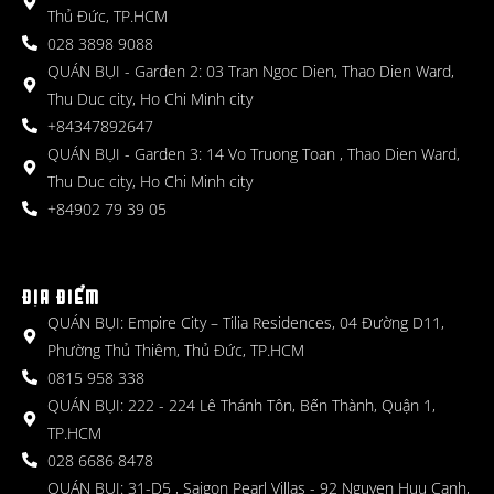
Thủ Đức, TP.HCM
028 3898 9088
QUÁN BỤI - Garden 2: 03 Tran Ngoc Dien, Thao Dien Ward,
Thu Duc city, Ho Chi Minh city
+84347892647
QUÁN BỤI - Garden 3: 14 Vo Truong Toan , Thao Dien Ward,
Thu Duc city, Ho Chi Minh city
+84902 79 39 05
ĐỊA ĐIỂM
QUÁN BỤI: Empire City – Tilia Residences, 04 Đường D11,
Phường Thủ Thiêm, Thủ Đức, TP.HCM
0815 958 338
QUÁN BỤI: 222 - 224 Lê Thánh Tôn, Bến Thành, Quận 1,
TP.HCM
028 6686 8478
QUÁN BỤI: 31-D5 , Saigon Pearl Villas - 92 Nguyen Huu Canh,