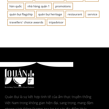
hàn quốc
nhà hàng quận 1
promotions
quán bụi flagship
quán bụi heritage
restaurant
service
travellers' choice awards
tripadvisor
Quán Bụi là sự kết hợp tinh tế của ẩm thực truyền thống
Việt Nam trong không gian hiện đại, sang trọng, mang đậm
phong cách Đông Dương, tọa lạc tại các địa điểm khác