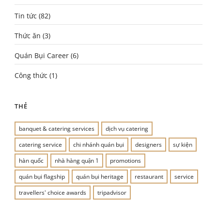
Tin tức
(82)
Thức ăn
(3)
Quán Bụi Career
(6)
Công thức
(1)
THẺ
banquet & catering services
dịch vụ catering
catering service
chi nhánh quán bụi
designers
sự kiện
hàn quốc
nhà hàng quận 1
promotions
quán bụi flagship
quán bụi heritage
restaurant
service
travellers' choice awards
tripadvisor