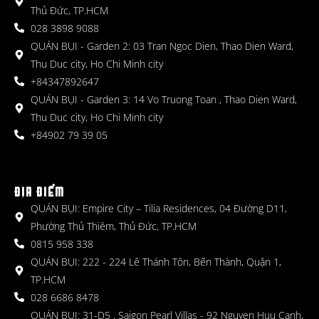
Thủ Đức, TP.HCM
028 3898 9088
QUÁN BỤI - Garden 2: 03 Tran Ngoc Dien, Thao Dien Ward,
Thu Duc city, Ho Chi Minh city
+84347892647
QUÁN BỤI - Garden 3: 14 Vo Truong Toan , Thao Dien Ward,
Thu Duc city, Ho Chi Minh city
+84902 79 39 05
ĐỊA ĐIỂM
QUÁN BỤI: Empire City – Tilia Residences, 04 Đường D11,
Phường Thủ Thiêm, Thủ Đức, TP.HCM
0815 958 338
QUÁN BỤI: 222 - 224 Lê Thánh Tôn, Bến Thành, Quận 1,
TP.HCM
028 6686 8478
QUÁN BỤI: 31-D5 , Saigon Pearl Villas - 92 Nguyen Huu Canh,