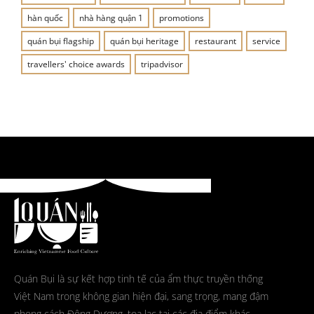
hàn quốc
nhà hàng quận 1
promotions
quán bụi flagship
quán bụi heritage
restaurant
service
travellers' choice awards
tripadvisor
Quán Bụi là sự kết hợp tinh tế của ẩm thực truyền thống
Việt Nam trong không gian hiện đại, sang trọng, mang đậm
phong cách Đông Dương, tọa lạc tại các địa điểm khác