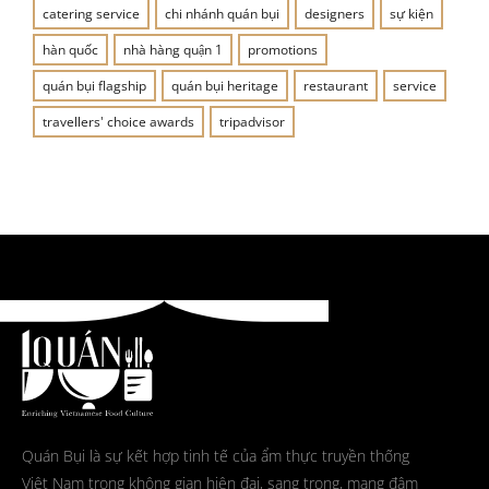
catering service
chi nhánh quán bụi
designers
sự kiện
hàn quốc
nhà hàng quận 1
promotions
quán bụi flagship
quán bụi heritage
restaurant
service
travellers' choice awards
tripadvisor
Quán Bụi là sự kết hợp tinh tế của ẩm thực truyền thống
Việt Nam trong không gian hiện đại, sang trọng, mang đậm