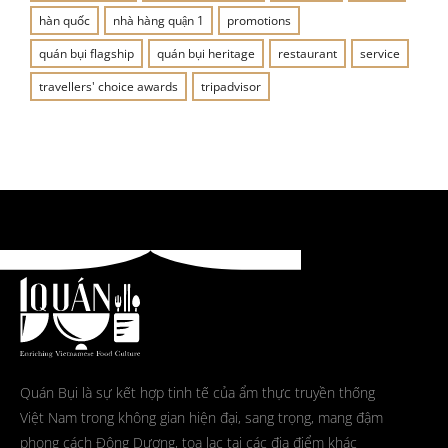
hàn quốc
nhà hàng quận 1
promotions
quán bụi flagship
quán bụi heritage
restaurant
service
travellers' choice awards
tripadvisor
Quán Bụi là sự kết hợp tinh tế của ẩm thực truyền thống
Việt Nam trong không gian hiện đại, sang trọng, mang đậm
phong cách Đông Dương, tọa lạc tại các địa điểm khác