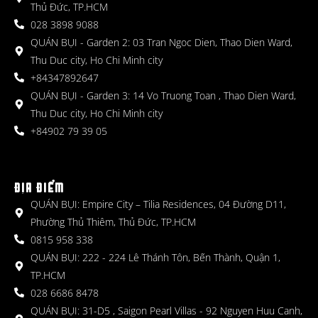
Thủ Đức, TP.HCM
028 3898 9088
QUÁN BỤI - Garden 2: 03 Tran Ngoc Dien, Thao Dien Ward,
Thu Duc city, Ho Chi Minh city
+84347892647
QUÁN BỤI - Garden 3: 14 Vo Truong Toan , Thao Dien Ward,
Thu Duc city, Ho Chi Minh city
+84902 79 39 05
ĐỊA ĐIỂM
QUÁN BỤI: Empire City – Tilia Residences, 04 Đường D11,
Phường Thủ Thiêm, Thủ Đức, TP.HCM
0815 958 338
QUÁN BỤI: 222 - 224 Lê Thánh Tôn, Bến Thành, Quận 1,
TP.HCM
028 6686 8478
QUÁN BỤI: 31-D5 , Saigon Pearl Villas - 92 Nguyen Huu Canh,