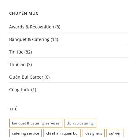
CHUYÊN MỤC
Awards & Recognition
(8)
Banquet & Catering
(14)
Tin tức
(82)
Thức ăn
(3)
Quán Bụi Career
(6)
Công thức
(1)
THẺ
banquet & catering services
dịch vụ catering
catering service
chi nhánh quán bụi
designers
sự kiện