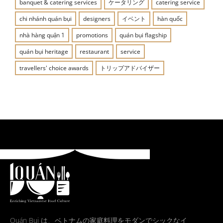
banquet & catering services
ケータリング
catering service
chi nhánh quán bụi
designers
イベント
hàn quốc
nhà hàng quận 1
promotions
quán bụi flagship
quán bụi heritage
restaurant
service
travellers' choice awards
トリップアドバイザー
Quán Bụi は、ベトナムの家庭料理をモダンでシックなイ