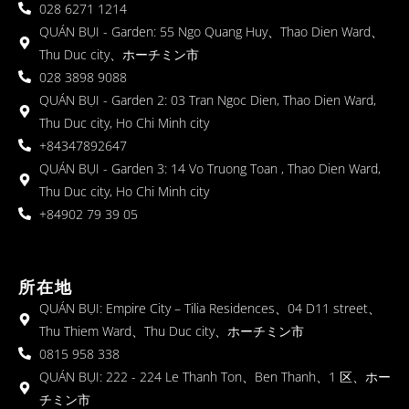
028 6271 1214
QUÁN BỤI - Garden: 55 Ngo Quang Huy、Thao Dien Ward、
Thu Duc city、ホーチミン市
028 3898 9088
QUÁN BỤI - Garden 2: 03 Tran Ngoc Dien, Thao Dien Ward,
Thu Duc city, Ho Chi Minh city
+84347892647
QUÁN BỤI - Garden 3: 14 Vo Truong Toan , Thao Dien Ward,
Thu Duc city, Ho Chi Minh city
+84902 79 39 05
所在地
QUÁN BỤI: Empire City – Tilia Residences、04 D11 street、
Thu Thiem Ward、Thu Duc city、ホーチミン市
0815 958 338
QUÁN BỤI: 222 - 224 Le Thanh Ton、Ben Thanh、1 区、ホー
チミン市