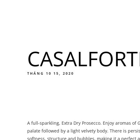
Menu
Địa điểm
CASALFORT
Men
Thức ă
THÁNG 10 15, 2020
Men
A full-sparkling, Extra Dry Prosecco. Enjoy aromas of G
Thức ă
palate followed by a light velvety body. There is persi
softness, structure and bubbles, making it a perfect 