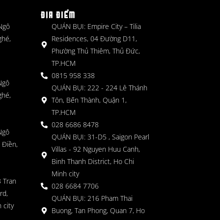
ĐỊA ĐIỂM
 Ngô
QUÁN BỤI: Empire City – Tilia
ghé,
Residences, 04 Đường D11,
Phường Thủ Thiêm, Thủ Đức,
TP.HCM
0815 958 338
Ngô
QUÁN BỤI: 222 - 224 Lê Thánh
ghé,
Tôn, Bến Thành, Quận 1,
TP.HCM
028 6686 8478
Ngô
QUÁN BỤI: 31-D5 , Saigon Pearl
 Điền,
Villas - 92 Nguyen Huu Canh,
Binh Thanh District, Ho Chi
Minh city
 Tran
028 6684 7706
rd,
QUÁN BỤI: 216 Pham Thai
 city
Buong, Tan Phong, Quan 7, Ho