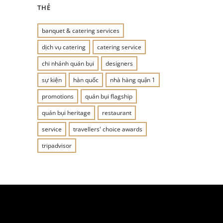
THẺ
banquet & catering services
dịch vụ catering
catering service
chi nhánh quán bụi
designers
sự kiện
hàn quốc
nhà hàng quận 1
promotions
quán bụi flagship
quán bụi heritage
restaurant
service
travellers' choice awards
tripadvisor