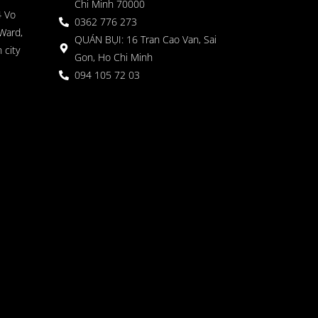
Chi Minh 70000
4 Vo
0362 776 273
Ward,
QUÁN BỤI: 16 Tran Cao Van, Sai
 city
Gon, Ho Chi Minh
094 105 72 03