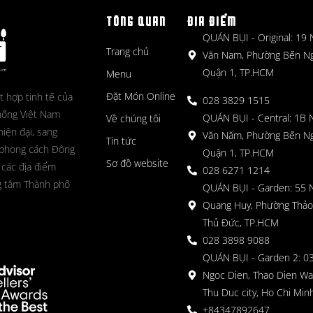
TỔNG QUAN
ĐỊA ĐIỂM
QUÁN BỤI - Original: 19
Trang chủ
Văn Nam, Phường Bến N
Quận 1, TP.HCM
Menu
Đặt Món Online
t hợp tinh tế của
028 3829 1515
hống Việt Nam
QUÁN BỤI - Central: 1B 
Về chúng tôi
hiện đại, sang
Văn Năm, Phường Bến N
Tin tức
 phong cách Đông
Quận 1, TP.HCM
Sơ đồ website
 các địa điểm
028 6271 1214
g tâm Thành phố
QUÁN BỤI - Garden: 55 
Quang Huy, Phường Thảo
Thủ Đức, TP.HCM
028 3898 9088
QUÁN BỤI - Garden 2: 03
Ngoc Dien, Thao Dien Wa
Thu Duc city, Ho Chi Minh
+84347892647