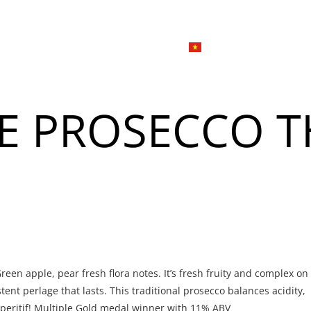
한국
简体
Đặ
Giới thiệu
Dịch vụ tiệc
Tiếng Việt
English
E PROSECCO 
日本語
u
한국어
n
Đ
简体中文
u
reen apple, pear fresh flora notes. It’s fresh fruity and complex on
n
Đ
stent perlage that lasts. This traditional prosecco balances acidity,
aperitif! Multiple Gold medal winner with 11% ABV