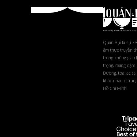
Quán Bụi là sự kế
ẩm thực truyền t
trong không gian 
trọng, mang đậm
Dương, tọa lạc tại
khác nhau ở trun
Hồ Chí Minh.