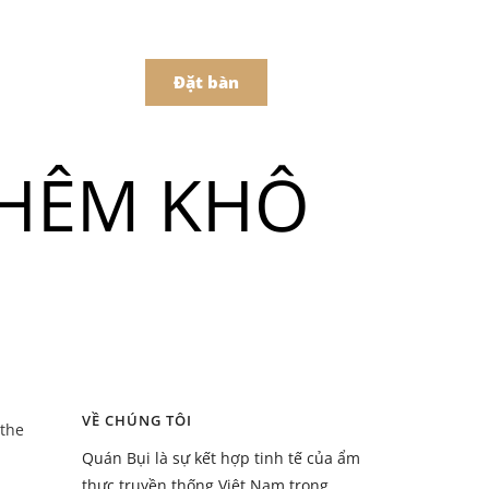
어
中文
t Món Online
Đặt bàn
THÊM KHÔ
Menu
ồ uống
Menu
VỀ CHÚNG TÔI
 the
ồ uống
Quán Bụi là sự kết hợp tinh tế của ẩm
thực truyền thống Việt Nam trong