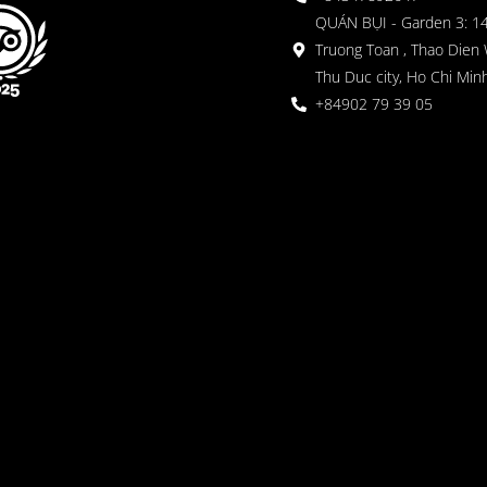
QUÁN BỤI - Garden 3: 1
Truong Toan , Thao Dien 
Thu Duc city, Ho Chi Minh
+84902 79 39 05
 Garden
oor seating