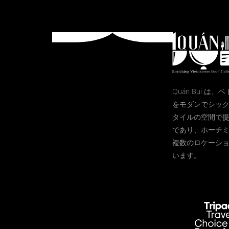
Quán Bụi は
をモダンでシッ
タイルの空間で
であり、ホーチ
複数のロケーシ
います。