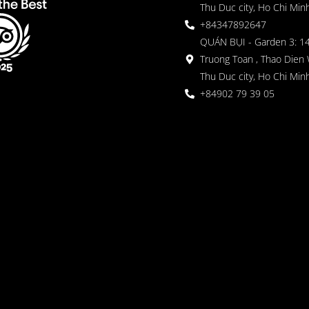
Thu Duc city, Ho Chi Minh
+84347892647
QUÁN BỤI - Garden 3: 1
Truong Toan , Thao Dien 
Thu Duc city, Ho Chi Minh
+84902 79 39 05
 ガーデン
oor seating