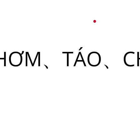
オ
紹介
パーティーサービス
日本語
English
THƠM、TÁO、C
Tiếng Việt
ュー
メ
한국어
ベント
简体中文
ュー
メ
ベント