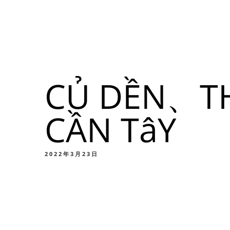
メニュー
所在地
CỦ DỀN、
メニ
CẦN TâY
カスタムイ
2022年3月23日
メニ
カスタムイ