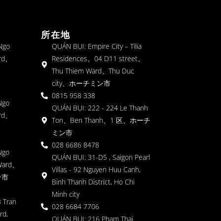
所在地
 Ngo
QUÁN BỤI: Empire City – Tilia
rd、
Residences、04 D11 street、
Thu Thiem Ward、Thu Duc
city、ホーチミン市
0815 958 338
Ngo
QUÁN BỤI: 222 - 224 Le Thanh
rd、
Ton、Ben Thanh、1 区、ホーチ
ミン市
028 6686 8478
Ngo
QUÁN BỤI: 31-D5 , Saigon Pearl
Ward、
Villas - 92 Nguyen Huu Canh,
ン市
Binh Thanh District, Ho Chi
Minh city
 Tran
028 6684 7706
rd,
QUÁN BỤI: 216 Pham Thai