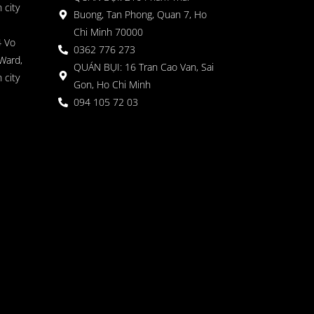
 city
Buong, Tan Phong, Quan 7, Ho
Chi Minh 70000
4 Vo
0362 776 273
Ward,
QUÁN BỤI: 16 Tran Cao Van, Sai
 city
Gon, Ho Chi Minh
094 105 72 03