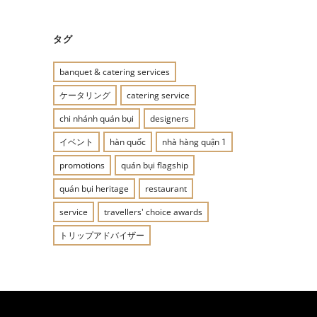
タグ
banquet & catering services
ケータリング
catering service
chi nhánh quán bụi
designers
イベント
hàn quốc
nhà hàng quận 1
promotions
quán bụi flagship
quán bụi heritage
restaurant
service
travellers' choice awards
トリップアドバイザー