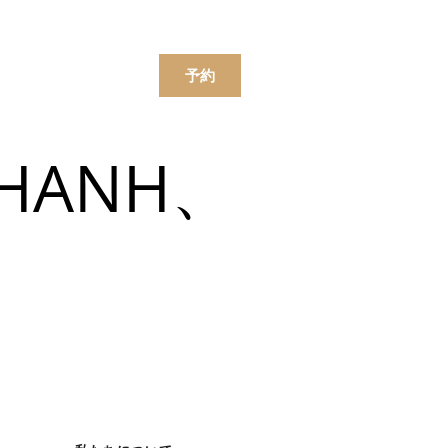
한국어
简体中文
ンラインで注文する
予約
HANH、
ニュー
飲み物
ニュー
飲み物