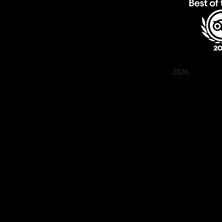
2026
クアン ボイ
Best outd