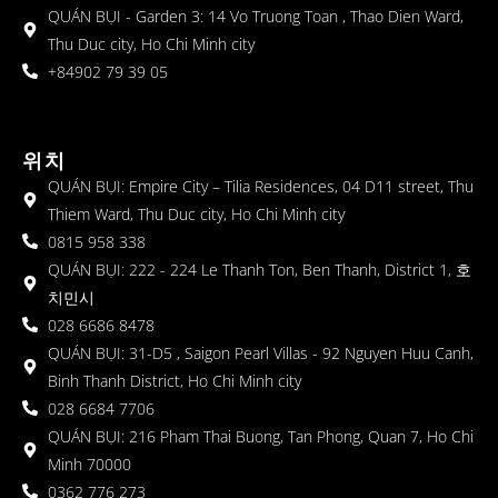
QUÁN BỤI - Garden 3: 14 Vo Truong Toan , Thao Dien Ward,
Thu Duc city, Ho Chi Minh city
+84902 79 39 05
위치
QUÁN BỤI: Empire City – Tilia Residences, 04 D11 street, Thu
Thiem Ward, Thu Duc city, Ho Chi Minh city
0815 958 338
QUÁN BỤI: 222 - 224 Le Thanh Ton, Ben Thanh, District 1, 호
치민시
028 6686 8478
QUÁN BỤI: 31-D5 , Saigon Pearl Villas - 92 Nguyen Huu Canh,
Binh Thanh District, Ho Chi Minh city
028 6684 7706
QUÁN BỤI: 216 Pham Thai Buong, Tan Phong, Quan 7, Ho Chi
Minh 70000
0362 776 273