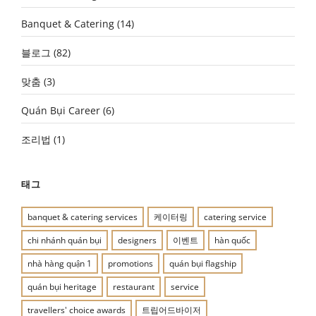
Banquet & Catering
(14)
블로그
(82)
맞춤
(3)
Quán Bụi Career
(6)
조리법
(1)
태그
banquet & catering services
케이터링
catering service
chi nhánh quán bụi
designers
이벤트
hàn quốc
nhà hàng quận 1
promotions
quán bụi flagship
quán bụi heritage
restaurant
service
travellers' choice awards
트립어드바이저