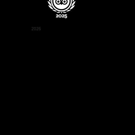
2026
꽌부이 정원
Best outdoor seating