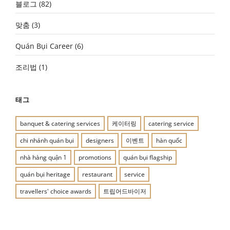
블로그
(82)
맞춤
(3)
Quán Bụi Career
(6)
조리법
(1)
태그
banquet & catering services
케이터링
catering service
chi nhánh quán bụi
designers
이벤트
hàn quốc
nhà hàng quận 1
promotions
quán bụi flagship
quán bụi heritage
restaurant
service
travellers' choice awards
트립어드바이저