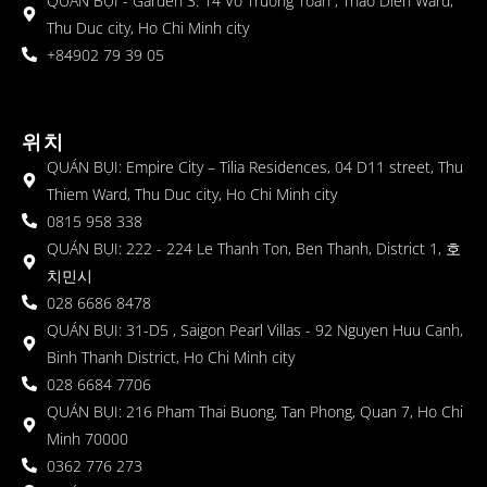
QUÁN BỤI - Garden 3: 14 Vo Truong Toan , Thao Dien Ward,
Thu Duc city, Ho Chi Minh city
+84902 79 39 05
위치
QUÁN BỤI: Empire City – Tilia Residences, 04 D11 street, Thu
Thiem Ward, Thu Duc city, Ho Chi Minh city
0815 958 338
QUÁN BỤI: 222 - 224 Le Thanh Ton, Ben Thanh, District 1, 호
치민시
028 6686 8478
QUÁN BỤI: 31-D5 , Saigon Pearl Villas - 92 Nguyen Huu Canh,
Binh Thanh District, Ho Chi Minh city
028 6684 7706
QUÁN BỤI: 216 Pham Thai Buong, Tan Phong, Quan 7, Ho Chi
Minh 70000
0362 776 273