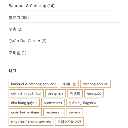
Banquet & Catering
(14)
블로그
(82)
맞춤
(3)
Quán Bụi Career
(6)
조리법
(1)
태그
banquet & catering services
케이터링
catering service
chi nhánh quán bụi
designers
이벤트
hàn quốc
nhà hàng quận 1
promotions
quán bụi flagship
quán bụi heritage
restaurant
service
travellers' choice awards
트립어드바이저