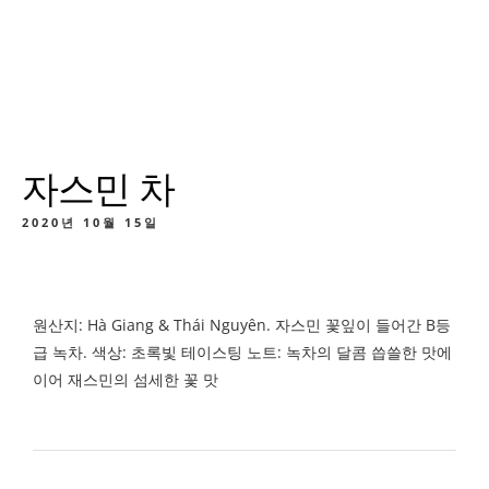
자스민 차
2020년 10월 15일
원산지: Hà Giang & Thái Nguyên. 자스민 꽃잎이 들어간 B등
급 녹차. 색상: 초록빛 테이스팅 노트: 녹차의 달콤 씁쓸한 맛에
이어 재스민의 섬세한 꽃 맛