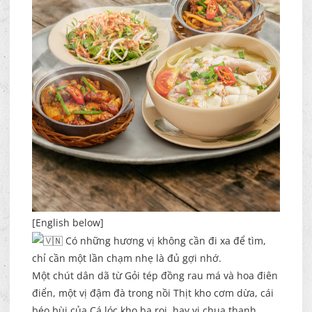
[English below]
Có những hương vị không cần đi xa để tìm,
chỉ cần một lần chạm nhẹ là đủ gợi nhớ.
Một chút dân dã từ Gỏi tép đồng rau má và hoa điên
điển, một vị đậm đà trong nồi Thịt kho cơm dừa, cái
béo bùi của Cá lóc kho ba rọi, hay vị chua thanh