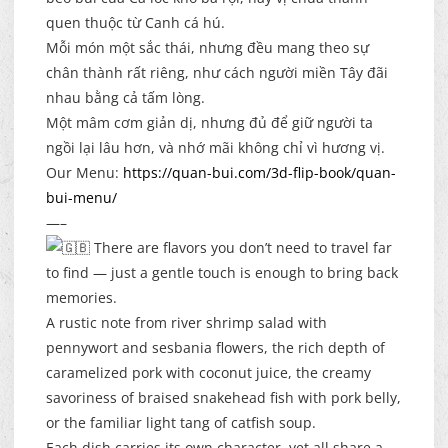
quen thuộc từ Canh cá hú.
Mỗi món một sắc thái, nhưng đều mang theo sự
chân thành rất riêng, như cách người miền Tây đãi
nhau bằng cả tấm lòng.
Một mâm cơm giản dị, nhưng đủ để giữ người ta
ngồi lại lâu hơn, và nhớ mãi không chỉ vì hương vị.
Our Menu:
https://quan-bui.com/3d-flip-book/quan-
bui-menu/
—–
There are flavors you don’t need to travel far
to find — just a gentle touch is enough to bring back
memories.
A rustic note from river shrimp salad with
pennywort and sesbania flowers, the rich depth of
caramelized pork with coconut juice, the creamy
savoriness of braised snakehead fish with pork belly,
or the familiar light tang of catfish soup.
Each dish carries its own character, yet all share a