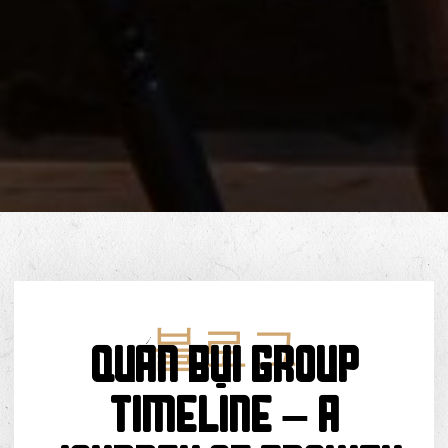
블로그
QUÁN BỤI GROUP
TIMELINE – A