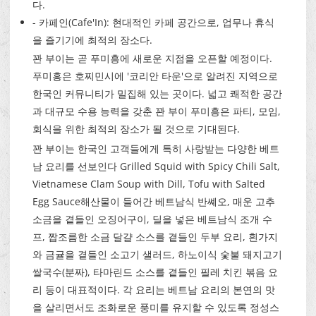
다.
- 카페인(Cafe'In): 현대적인 카페 공간으로, 업무나 휴식
을 즐기기에 최적의 장소다.
꽌 부이는 곧 푸미흥에 새로운 지점을 오픈할 예정이다.
푸미흥은 호찌민시에 '코리안 타운'으로 알려진 지역으로
한국인 커뮤니티가 밀집해 있는 곳이다. 넓고 쾌적한 공간
과 대규모 수용 능력을 갖춘 꽌 부이 푸미흥은 파티, 모임,
회식을 위한 최적의 장소가 될 것으로 기대된다.
꽌 부이는 한국인 고객들에게 특히 사랑받는 다양한 베트
남 요리를 선보인다
Grilled Squid with Spicy Chili Salt
,
Vietnamese Clam Soup with Dill,
Tofu with Salted
Egg Sauce
해산물이 들어간 베트남식 반쎼오, 매운 고추
소금을 곁들인 오징어구이, 딜을 넣은 베트남식 조개 수
프, 짭조름한 소금 달걀 소스를 곁들인 두부 요리, 흰가지
와 금귤을 곁들인 소고기 샐러드, 하노이식 숯불 돼지고기
쌀국수(분짜), 타마린드 소스를 곁들인 필레 치킨 볶음 요
리 등이 대표적이다. 각 요리는 베트남 요리의 본연의 맛
을 살리면서도 조화로운 풍미를 유지할 수 있도록 정성스