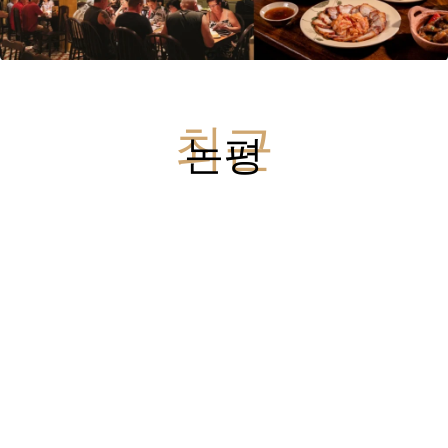
최근
논평