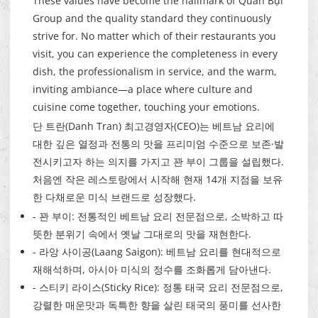
These values have become the hallmark of Quán Bụi
Group and the quality standard they continuously
strive for. No matter which of their restaurants you
visit, you can experience the completeness in every
dish, the professionalism in service, and the warm,
inviting ambiance—a place where culture and
cuisine come together, touching your emotions.
단 트란(Danh Tran) 최고경영자(CEO)는 베트남 요리에
대한 깊은 열정과 전통의 맛을 프리미엄 수준으로 보존·발
전시키고자 하는 의지를 가지고 꽌 부이 그룹을 설립했다.
처음엔 작은 레스토랑에서 시작해 현재 14개 지점을 보유
한 다채로운 미식 브랜드로 성장했다.
- 꽌 부이: 전통적인 베트남 요리 전문점으로, 소박하고 따
뜻한 분위기 속에서 옛날 그대로의 맛을 재현한다.
- 라앙 사이공(Laang Saigon): 베트남 요리를 현대적으로
재해석하며, 아시아 미식의 정수를 조화롭게 담아낸다.
- 스티키 라이스(Sticky Rice): 정통 태국 요리 전문점으로,
강렬한 매운맛과 독특한 향을 살린 태국의 풍미를 선사한