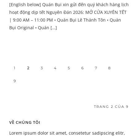
[English below] Quán Bụi xin gửi đến quý khách hàng lịch
hoạt động dịp tết Nguyên Đán 2026: MỞ CỬA XUYÊN TẾT
| 9:00 AM – 11:00 PM • Quán Bụi Lê Thánh Tôn • Quán
Bụi Original • Quán […]
1
2
3
4
5
6
7
8
9
TRANG 2 CỦA 9
VỀ CHÚNG TÔI
Lorem ipsum dolor sit amet, consetetur sadipscing elitr,