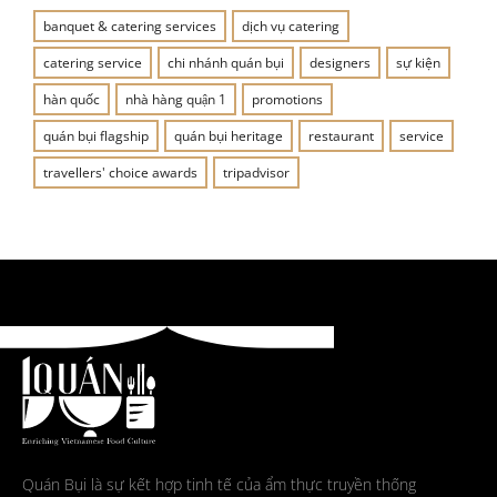
banquet & catering services
dịch vụ catering
catering service
chi nhánh quán bụi
designers
sự kiện
hàn quốc
nhà hàng quận 1
promotions
quán bụi flagship
quán bụi heritage
restaurant
service
travellers' choice awards
tripadvisor
Quán Bụi là sự kết hợp tinh tế của ẩm thực truyền thống