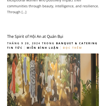
exceptional women who positively impact their
communities through beauty, intelligence, and resilience.
Through […]
The Spirit of Hội An at Quán Bụi
THÁNG 9 20, 2024
TRONG
BANQUET & CATERING
TIN TỨC
MIỄN BÌNH LUẬN
ĐỌC THÊM