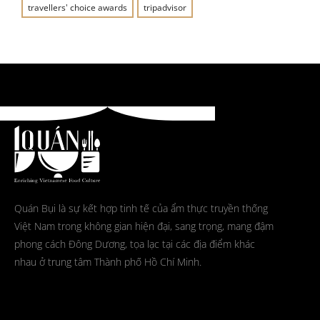
travellers' choice awards
tripadvisor
Quán Bụi là sự kết hợp tinh tế của ẩm thực truyền thống
Việt Nam trong không gian hiện đại, sang trọng, mang đậm
phong cách Đông Dương, tọa lạc tại các địa điểm khác
nhau ở trung tâm Thành phố Hồ Chí Minh.