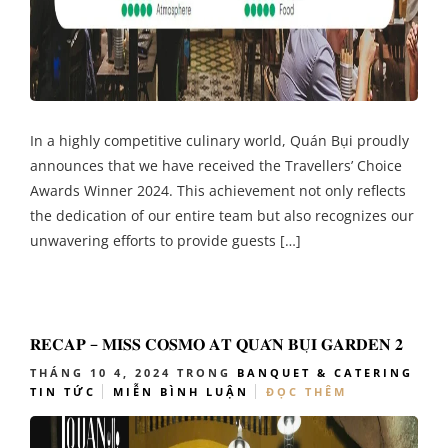
In a highly competitive culinary world, Quán Bụi proudly
announces that we have received the Travellers’ Choice
Awards Winner 2024. This achievement not only reflects
the dedication of our entire team but also recognizes our
unwavering efforts to provide guests […]
𝐑𝐄𝐂𝐀𝐏 – 𝐌𝐈𝐒𝐒 𝐂𝐎𝐒𝐌𝐎 𝐀𝐓 𝐐𝐔𝐀́𝐍 𝐁𝐔̣𝐈 𝐆𝐀𝐑𝐃𝐄𝐍 𝟐
THÁNG 10 4, 2024
TRONG
BANQUET & CATERING
TIN TỨC
MIỄN BÌNH LUẬN
ĐỌC THÊM