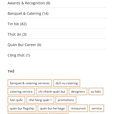
Awards & Recognition
(8)
Banquet & Catering
(14)
Tin tức
(82)
Thức ăn
(3)
Quán Bụi Career
(6)
Công thức
(1)
THẺ
banquet & catering services
dịch vụ catering
catering service
chi nhánh quán bụi
designers
sự kiện
hàn quốc
nhà hàng quận 1
promotions
quán bụi flagship
quán bụi heritage
restaurant
service