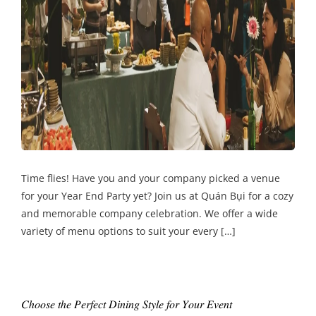
Time flies! Have you and your company picked a venue
for your Year End Party yet? Join us at Quán Bụi for a cozy
and memorable company celebration. We offer a wide
variety of menu options to suit your every […]
𝐶ℎ𝑜𝑜𝑠𝑒 𝑡ℎ𝑒 𝑃𝑒𝑟𝑓𝑒𝑐𝑡 𝐷𝑖𝑛𝑖𝑛𝑔 𝑆𝑡𝑦𝑙𝑒 𝑓𝑜𝑟 𝑌𝑜𝑢𝑟 𝐸𝑣𝑒𝑛𝑡