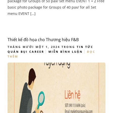
package for Groups of 50 pax/ set menu EVENT 1 + 2 Free
basic photo package for Groups of 40 pax/ for all Set
menu EVENT […]
Thiết kế đồ họa cho Thương hiệu F&B
THÁNG MƯỜI MỘT 1, 2024
TRONG
TIN TỨC
QUÁN BỤI CAREER
MIỄN BÌNH LUẬN
ĐỌC
THÊM