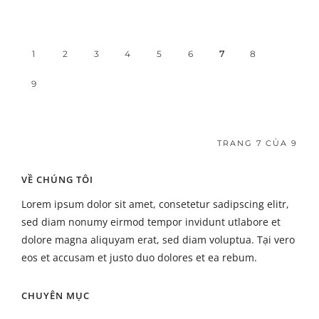
1
2
3
4
5
6
7
8
9
TRANG 7 CỦA 9
VỀ CHÚNG TÔI
Lorem ipsum dolor sit amet, consetetur sadipscing elitr,
sed diam nonumy eirmod tempor invidunt utlabore et
dolore magna aliquyam erat, sed diam voluptua. Tại vero
eos et accusam et justo duo dolores et ea rebum.
CHUYÊN MỤC