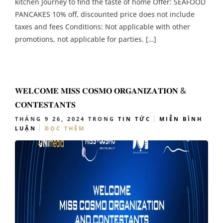
kitchen Journey to find the taste of home Offer: SEAFOOD
PANCAKES 10% off, discounted price does not include
taxes and fees Conditions: Not applicable with other
promotions, not applicable for parties. […]
𝐖𝐄𝐋𝐂𝐎𝐌𝐄 𝐌𝐈𝐒𝐒 𝐂𝐎𝐒𝐌𝐎 𝐎𝐑𝐆𝐀𝐍𝐈𝐙𝐀𝐓𝐈𝐎𝐍 &
𝐂𝐎𝐍𝐓𝐄𝐒𝐓𝐀𝐍𝐓𝐒
THÁNG 9 26, 2024
TRONG
TIN TỨC
MIỄN BÌNH
LUẬN
ĐỌC THÊM