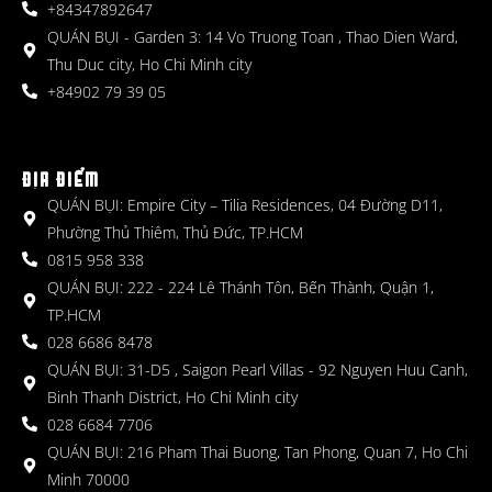
+84347892647
QUÁN BỤI - Garden 3: 14 Vo Truong Toan , Thao Dien Ward,
Thu Duc city, Ho Chi Minh city
+84902 79 39 05
ĐỊA ĐIỂM
QUÁN BỤI: Empire City – Tilia Residences, 04 Đường D11,
Phường Thủ Thiêm, Thủ Đức, TP.HCM
0815 958 338
QUÁN BỤI: 222 - 224 Lê Thánh Tôn, Bến Thành, Quận 1,
TP.HCM
028 6686 8478
QUÁN BỤI: 31-D5 , Saigon Pearl Villas - 92 Nguyen Huu Canh,
Binh Thanh District, Ho Chi Minh city
028 6684 7706
QUÁN BỤI: 216 Pham Thai Buong, Tan Phong, Quan 7, Ho Chi
Minh 70000