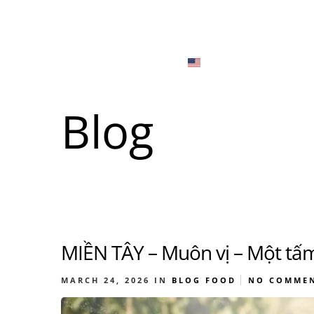
Menu
Locations
English
Tiếng Việt
Blog
日本語
Men
한국어
Food
简体中文
MIỀN TÂY – Muôn vị – Một tấ
Men
Food
MARCH 24, 2026
IN
BLOG
FOOD
NO COMME