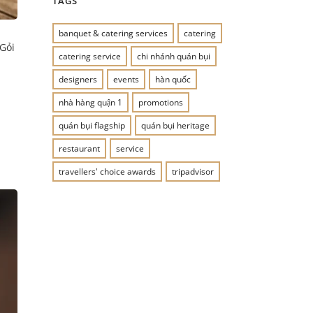
TAGS
banquet & catering services
catering
 Gỏi
catering service
chi nhánh quán bụi
designers
events
hàn quốc
nhà hàng quận 1
promotions
quán bụi flagship
quán bụi heritage
restaurant
service
travellers' choice awards
tripadvisor