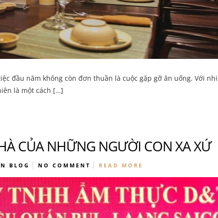
 tiệc đầu năm không còn đơn thuần là cuộc gặp gỡ ăn uống. Với nh
iên là một cách […]
NHÀ CỦA NHỮNG NGƯỜI CON XA XỨ
ON
BLOG
NO COMMENT
READ MORE