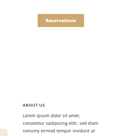
한국어
Order
简体中文
Reservations
Online
Menu
Drinks
ABOUT US
Menu
Lorem ipsum dolor sit amet,
Drinks
consetetur sadipscing elitr, sed diam
nonumy eirmod tempor invidunt ut