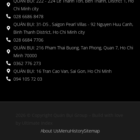
QUÁN BỤI: 222 - 224 Le Thanh Ton, Ben Thanh, District 1, Ho
Chi Minh city
028 6686 8478
QUÁN BỤI: 31-D5 , Saigon Pearl Villas - 92 Nguyen Huu Canh,
Binh Thanh District, Ho Chi Minh city
028 6684 7706
QUÁN BỤI: 216 Pham Thai Buong, Tan Phong, Quan 7, Ho Chi
Minh 70000
0362 776 273
QUÁN BỤI: 16 Tran Cao Van, Sai Gon, Ho Chi Minh
094 105 72 03
2026 © Copyright Quán Bụi Group – Build with love
by Ultimate Index
About Us
Menu
History
Sitemap