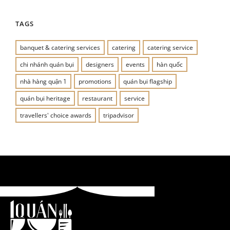
TAGS
banquet & catering services
catering
catering service
chi nhánh quán bụi
designers
events
hàn quốc
nhà hàng quận 1
promotions
quán bụi flagship
quán bụi heritage
restaurant
service
travellers' choice awards
tripadvisor