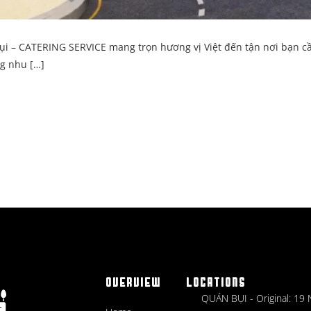
ụi – CATERING SERVICE mang trọn hương vị Việt đến tận nơi bạn c
ng nhu […]
OVERVIEW
LOCATIONS
QUÁN BỤI - Original: 19