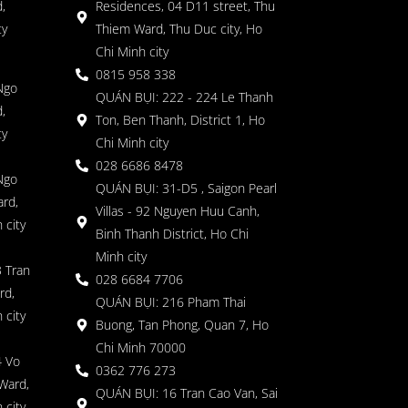
,
Residences, 04 D11 street, Thu
ty
Thiem Ward, Thu Duc city, Ho
Chi Minh city
0815 958 338
Ngo
QUÁN BỤI: 222 - 224 Le Thanh
,
Ton, Ben Thanh, District 1, Ho
ty
Chi Minh city
028 6686 8478
Ngo
QUÁN BỤI: 31-D5 , Saigon Pearl
rd,
Villas - 92 Nguyen Huu Canh,
 city
Binh Thanh District, Ho Chi
Minh city
 Tran
028 6684 7706
rd,
QUÁN BỤI: 216 Pham Thai
 city
Buong, Tan Phong, Quan 7, Ho
Chi Minh 70000
4 Vo
0362 776 273
Ward,
QUÁN BỤI: 16 Tran Cao Van, Sai
 city