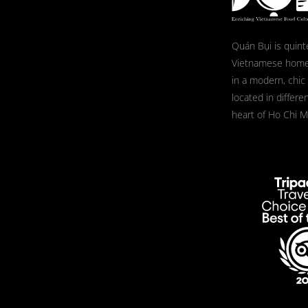
Quán Bụi is quint
Vietnamese home
in a modern, chic
located in differe
heart of Ho Chi Mi