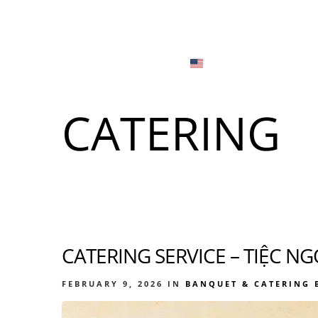
Menu
Locations
English
Tiếng Việt
CATERING
日本語
Men
한국어
Food
简体中文
CATERING SERVICE – TIỆC N
Men
Food
FEBRUARY 9, 2026
IN
BANQUET & CATERING