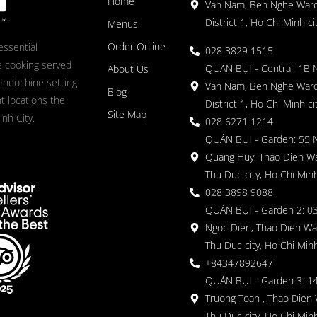
Home
Van Nam, Ben Nghe Ward
District 1, Ho Chi Minh ci
Menus
Order Online
essential
028 3829 1515
 cooking served
QUÁN BỤI - Central: 1B 
About Us
 Indochine setting
Van Nam, Ben Nghe Ward
Blog
nt locations the
District 1, Ho Chi Minh ci
Site Map
nh City.
028 6271 1214
QUÁN BỤI - Garden: 55 
Quang Huy, Thao Dien Wa
Thu Duc city, Ho Chi Minh
028 3898 9088
QUÁN BỤI - Garden 2: 03
Ngoc Dien, Thao Dien Wa
Thu Duc city, Ho Chi Minh
+84347892647
QUÁN BỤI - Garden 3: 1
Truong Toan , Thao Dien 
Thu Duc city, Ho Chi Minh