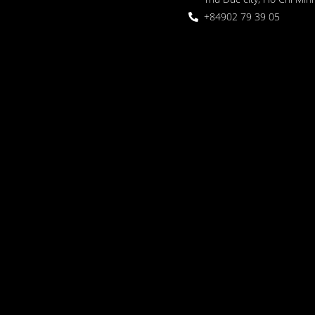
+84902 79 39 05
 Garden
oor seating