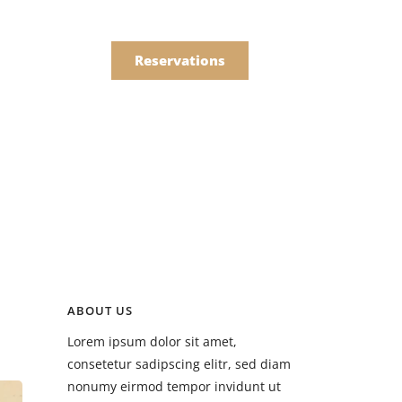
한국어
Order
简体中文
Reservations
Online
Menu
Drinks
ABOUT US
Menu
Lorem ipsum dolor sit amet,
Drinks
consetetur sadipscing elitr, sed diam
nonumy eirmod tempor invidunt ut