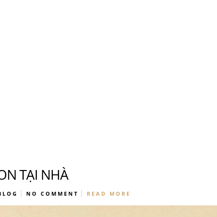
About
Banquet & Catering
u
GON TẠI NHÀ
u
BLOG
NO COMMENT
READ MORE