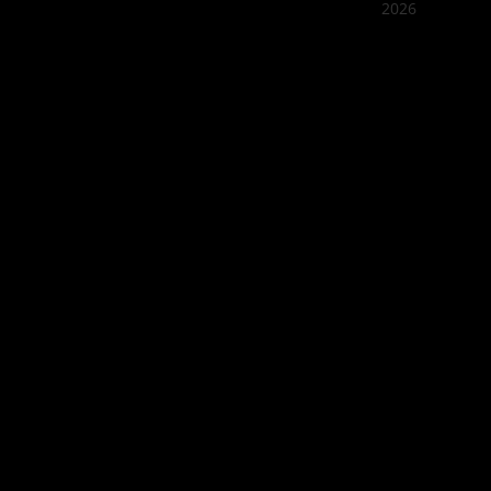
2026
Quán Bụi
Best outd