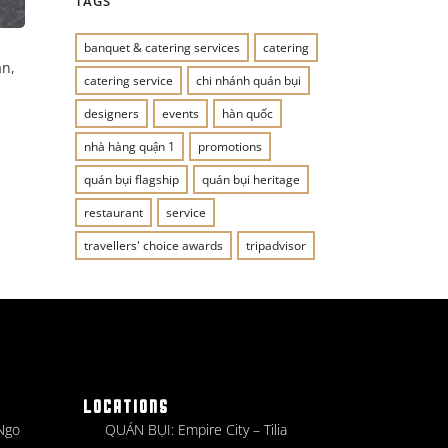
TAGS
banquet & catering services
catering
ần,
catering service
chi nhánh quán bụi
designers
events
hàn quốc
nhà hàng quận 1
promotions
quán bụi flagship
quán bụi heritage
restaurant
service
travellers' choice awards
tripadvisor
LOCATIONS
 Ngo
QUÁN BỤI: Empire City – Tilia