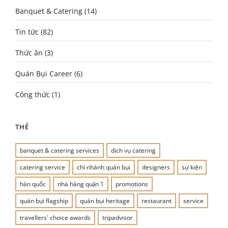
Banquet & Catering
(14)
Tin tức
(82)
Thức ăn
(3)
Quán Bụi Career
(6)
Công thức
(1)
THẺ
banquet & catering services
dịch vụ catering
catering service
chi nhánh quán bụi
designers
sự kiện
hàn quốc
nhà hàng quận 1
promotions
quán bụi flagship
quán bụi heritage
restaurant
service
travellers' choice awards
tripadvisor