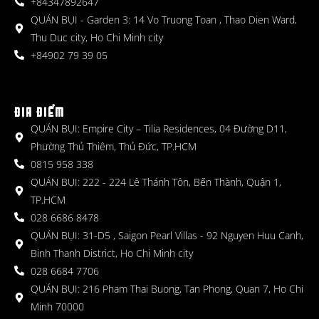
+84347892647
QUÁN BỤI - Garden 3: 14 Vo Truong Toan , Thao Dien Ward,
Thu Duc city, Ho Chi Minh city
+84902 79 39 05
ĐỊA ĐIỂM
QUÁN BỤI: Empire City – Tilia Residences, 04 Đường D11,
Phường Thủ Thiêm, Thủ Đức, TP.HCM
0815 958 338
QUÁN BỤI: 222 - 224 Lê Thánh Tôn, Bến Thành, Quận 1,
TP.HCM
028 6686 8478
QUÁN BỤI: 31-D5 , Saigon Pearl Villas - 92 Nguyen Huu Canh,
Binh Thanh District, Ho Chi Minh city
028 6684 7706
QUÁN BỤI: 216 Pham Thai Buong, Tan Phong, Quan 7, Ho Chi
Minh 70000