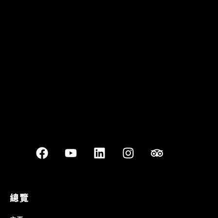
Quán Bụi Garden
Best outdoor seating
總覽