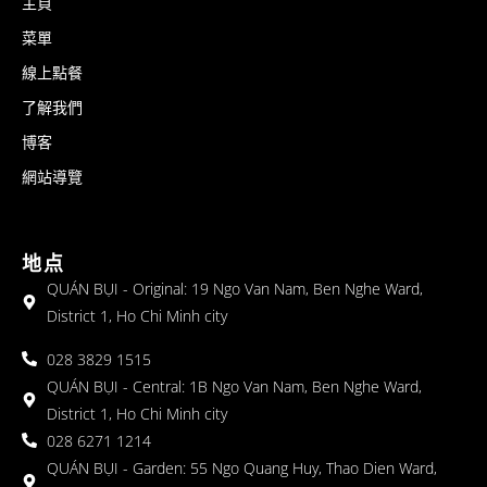
主頁
菜單
線上點餐
了解我們
博客
網站導覽
地点
QUÁN BỤI - Original: 19 Ngo Van Nam, Ben Nghe Ward,
District 1, Ho Chi Minh city
028 3829 1515
QUÁN BỤI - Central: 1B Ngo Van Nam, Ben Nghe Ward,
District 1, Ho Chi Minh city
028 6271 1214
QUÁN BỤI - Garden: 55 Ngo Quang Huy, Thao Dien Ward,