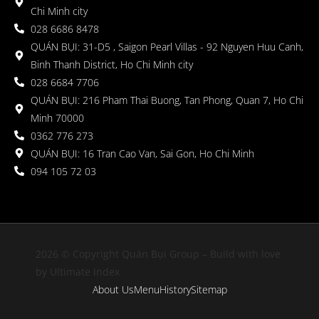
Chi Minh city
028 6686 8478
QUÁN BỤI: 31-D5 , Saigon Pearl Villas - 92 Nguyen Huu Canh,
Binh Thanh District, Ho Chi Minh city
028 6684 7706
QUÁN BỤI: 216 Pham Thai Buong, Tan Phong, Quan 7, Ho Chi
Minh 70000
0362 776 273
QUÁN BỤI: 16 Tran Cao Van, Sai Gon, Ho Chi Minh
094 105 72 03
2026 © Copyright Quán Bụi Group – Build with love
by Ultimate Index
About Us
Menu
History
Sitemap