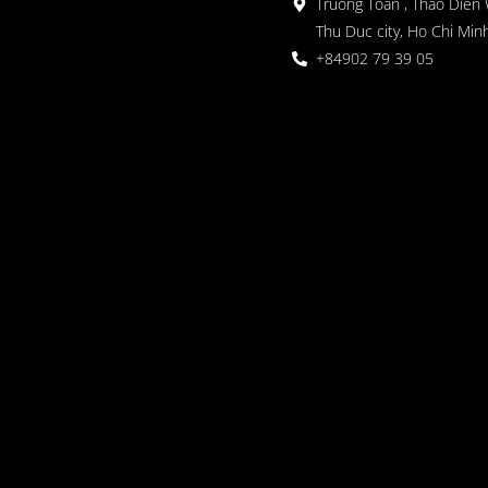
Truong Toan , Thao Dien 
Thu Duc city, Ho Chi Minh
+84902 79 39 05
 정원
oor seating