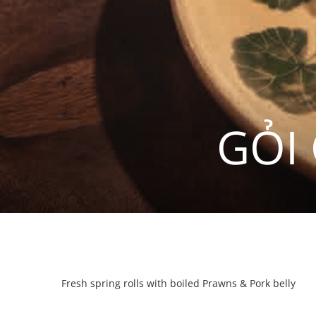
GỎI 
Fresh spring rolls with boiled Prawns & Pork belly