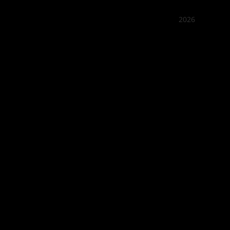
2026
꽌부이
Best outd