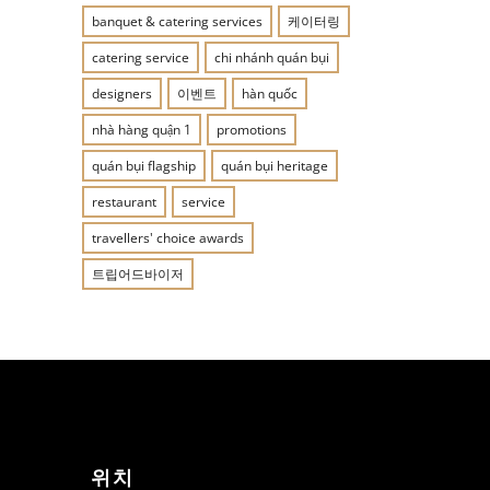
banquet & catering services
케이터링
catering service
chi nhánh quán bụi
designers
이벤트
hàn quốc
nhà hàng quận 1
promotions
quán bụi flagship
quán bụi heritage
restaurant
service
travellers' choice awards
트립어드바이저
위치