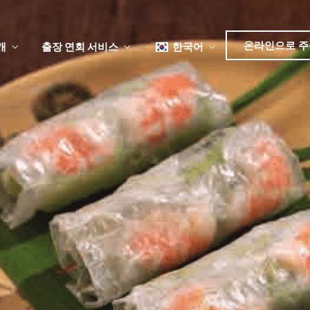
日本語
简体中文
온라인으로 주
개
출장 연회 서비스
한국어
English
Tiếng Việt
뉴
日本語
简体中文
뉴