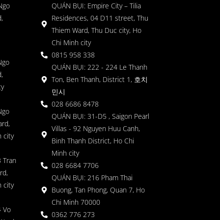
 Ngo
QUÁN BỤI: Empire City – Tilia
,
Residences, 04 D11 street, Thu
Thiem Ward, Thu Duc city, Ho
Chi Minh city
0815 958 338
Ngo
QUÁN BỤI: 222 - 224 Le Thanh
,
Ton, Ben Thanh, District 1, 호치
ty
민시
028 6686 8478
Ngo
QUÁN BỤI: 31-D5 , Saigon Pearl
rd,
Villas - 92 Nguyen Huu Canh,
 city
Binh Thanh District, Ho Chi
Minh city
 Tran
028 6684 7706
rd,
QUÁN BỤI: 216 Pham Thai
 city
Buong, Tan Phong, Quan 7, Ho
Chi Minh 70000
4 Vo
0362 776 273