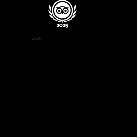
2026
꽌부이 정원
Best outdoor seating