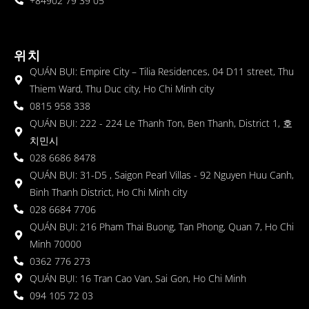
+84902 79 39 05
위치
QUÁN BỤI: Empire City – Tilia Residences, 04 D11 street, Thu
Thiem Ward, Thu Duc city, Ho Chi Minh city
0815 958 338
QUÁN BỤI: 222 - 224 Le Thanh Ton, Ben Thanh, District 1, 호
치민시
028 6686 8478
QUÁN BỤI: 31-D5 , Saigon Pearl Villas - 92 Nguyen Huu Canh,
Binh Thanh District, Ho Chi Minh city
028 6684 7706
QUÁN BỤI: 216 Pham Thai Buong, Tan Phong, Quan 7, Ho Chi
Minh 70000
0362 776 273
QUÁN BỤI: 16 Tran Cao Van, Sai Gon, Ho Chi Minh
094 105 72 03