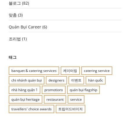
블로그
(82)
맞춤
(3)
Quán Bụi Career
(6)
조리법
(1)
태그
banquet & catering services
케이터링
catering service
chi nhánh quán bụi
designers
이벤트
hàn quốc
nhà hàng quận 1
promotions
quán bụi flagship
quán bụi heritage
restaurant
service
travellers' choice awards
트립어드바이저