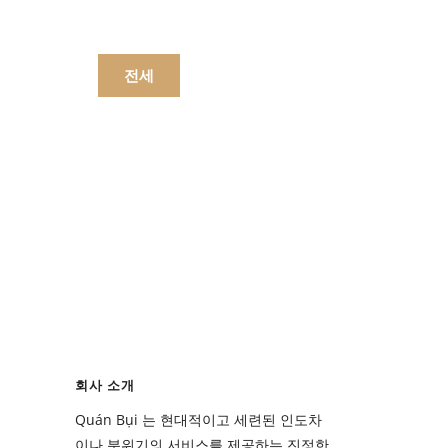
문하세요.
전세
메뉴
음료수
메뉴
회사 소개
음료수
Quán Bụi 는 현대적이고 세련된 인도차
이나 분위기의 서비스를 제공하는 진정한