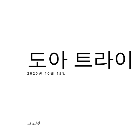
메뉴
위치
소
도아 트라이
메
맞춤
2020년 10월 15일
메
코코넛
맞춤