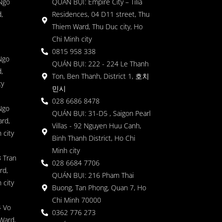
 Ngo
QUÁN BỤI: Empire City – Tilia
,
Residences, 04 D11 street, Thu
Thiem Ward, Thu Duc city, Ho
Chi Minh city
0815 958 338
Ngo
QUÁN BỤI: 222 - 224 Le Thanh
,
Ton, Ben Thanh, District 1, 호치
ty
민시
028 6686 8478
Ngo
QUÁN BỤI: 31-D5 , Saigon Pearl
rd,
Villas - 92 Nguyen Huu Canh,
 city
Binh Thanh District, Ho Chi
Minh city
 Tran
028 6684 7706
rd,
QUÁN BỤI: 216 Pham Thai
 city
Buong, Tan Phong, Quan 7, Ho
Chi Minh 70000
4 Vo
0362 776 273
Ward,