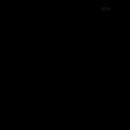
2026
꽌부이
Best outd