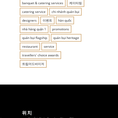
banquet & catering services
케이터링
catering service
chi nhánh quán bụi
designers
이벤트
hàn quốc
nhà hàng quận 1
promotions
quán bụi flagship
quán bụi heritage
restaurant
service
travellers' choice awards
트립어드바이저
위치