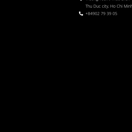
Thu Duc city, Ho Chi Minh
+84902 79 39 05
 정원
oor seating