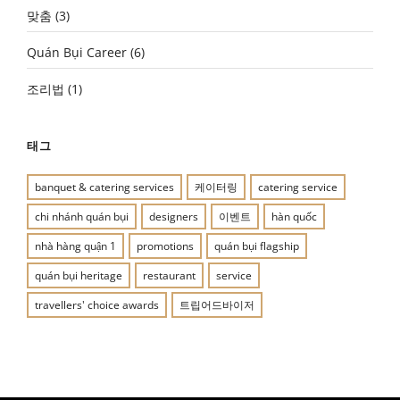
맞춤
(3)
Quán Bụi Career
(6)
조리법
(1)
태그
banquet & catering services
케이터링
catering service
chi nhánh quán bụi
designers
이벤트
hàn quốc
nhà hàng quận 1
promotions
quán bụi flagship
quán bụi heritage
restaurant
service
travellers' choice awards
트립어드바이저