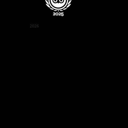
2026
꽌부이 정원
Best outdoor seating