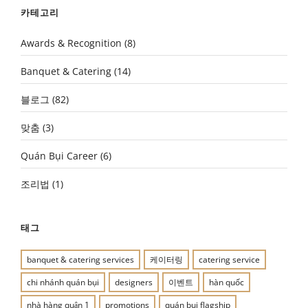
카테고리
Awards & Recognition
(8)
Banquet & Catering
(14)
블로그
(82)
맞춤
(3)
Quán Bụi Career
(6)
조리법
(1)
태그
banquet & catering services
케이터링
catering service
chi nhánh quán bụi
designers
이벤트
hàn quốc
nhà hàng quận 1
promotions
quán bụi flagship