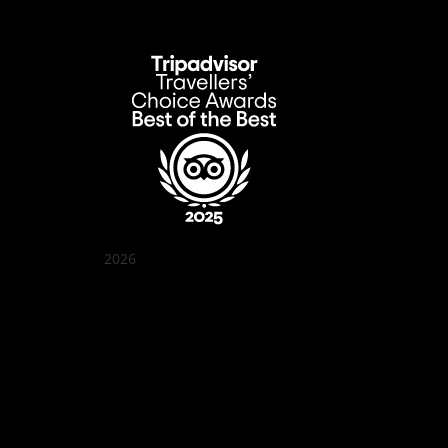
2026
꽌부이 정원