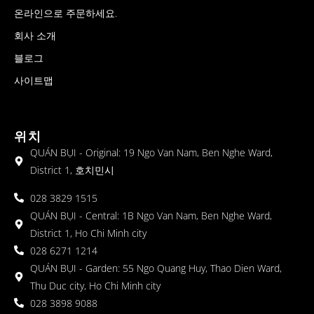
온라인으로 주문하세요.
회사 소개
블로그
사이트맵
위치
QUÁN BỤI - Original: 19 Ngo Van Nam, Ben Nghe Ward,
District 1, 호치민시
028 3829 1515
QUÁN BỤI - Central: 1B Ngo Van Nam, Ben Nghe Ward,
District 1, Ho Chi Minh city
028 6271 1214
QUÁN BỤI - Garden: 55 Ngo Quang Huy, Thao Dien Ward,
Thu Duc city, Ho Chi Minh city
028 3898 9088