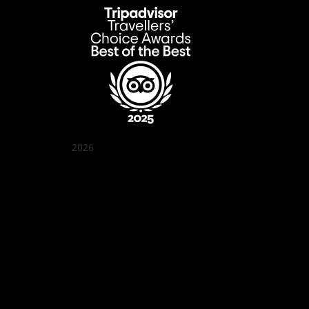
2026
꽌부이 정원