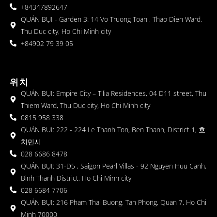
+84347892647
QUÁN BỤI - Garden 3: 14 Vo Truong Toan , Thao Dien Ward,
Thu Duc city, Ho Chi Minh city
+84902 79 39 05
위치
QUÁN BỤI: Empire City – Tilia Residences, 04 D11 street, Thu
Thiem Ward, Thu Duc city, Ho Chi Minh city
0815 958 338
QUÁN BỤI: 222 - 224 Le Thanh Ton, Ben Thanh, District 1, 호
치민시
028 6686 8478
QUÁN BỤI: 31-D5 , Saigon Pearl Villas - 92 Nguyen Huu Canh,
Binh Thanh District, Ho Chi Minh city
028 6684 7706
QUÁN BỤI: 216 Pham Thai Buong, Tan Phong, Quan 7, Ho Chi
Minh 70000