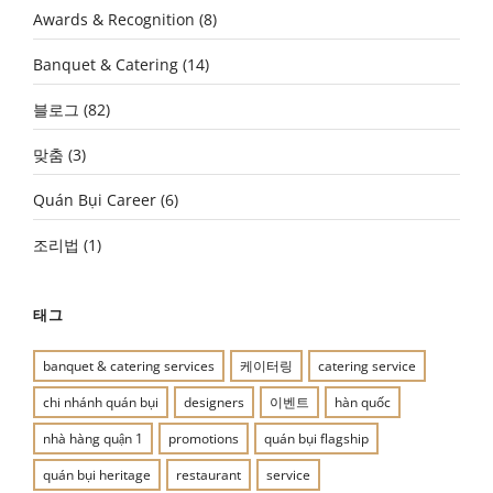
Awards & Recognition
(8)
Banquet & Catering
(14)
블로그
(82)
맞춤
(3)
Quán Bụi Career
(6)
조리법
(1)
태그
banquet & catering services
케이터링
catering service
chi nhánh quán bụi
designers
이벤트
hàn quốc
nhà hàng quận 1
promotions
quán bụi flagship
quán bụi heritage
restaurant
service