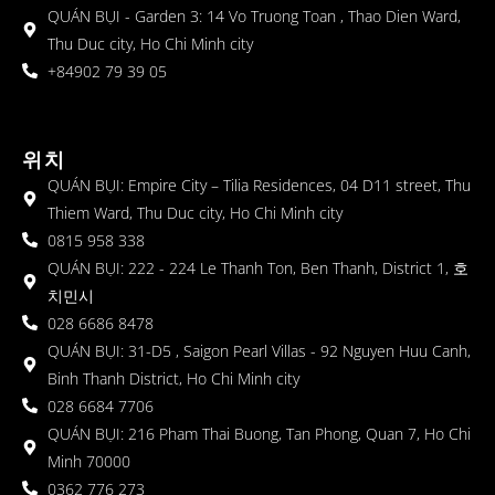
QUÁN BỤI - Garden 3: 14 Vo Truong Toan , Thao Dien Ward,
Thu Duc city, Ho Chi Minh city
+84902 79 39 05
위치
QUÁN BỤI: Empire City – Tilia Residences, 04 D11 street, Thu
Thiem Ward, Thu Duc city, Ho Chi Minh city
0815 958 338
QUÁN BỤI: 222 - 224 Le Thanh Ton, Ben Thanh, District 1, 호
치민시
028 6686 8478
QUÁN BỤI: 31-D5 , Saigon Pearl Villas - 92 Nguyen Huu Canh,
Binh Thanh District, Ho Chi Minh city
028 6684 7706
QUÁN BỤI: 216 Pham Thai Buong, Tan Phong, Quan 7, Ho Chi
Minh 70000
0362 776 273