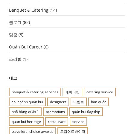
Banquet & Catering
(14)
블로그
(82)
맞춤
(3)
Quán Bụi Career
(6)
조리법
(1)
태그
banquet & catering services
케이터링
catering service
chi nhánh quán bụi
designers
이벤트
hàn quốc
nhà hàng quận 1
promotions
quán bụi flagship
quán bụi heritage
restaurant
service
travellers' choice awards
트립어드바이저