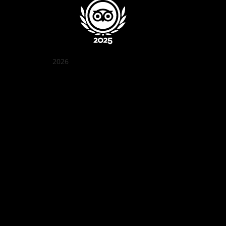
2026
꽌부이 정원
Best outdoor seating