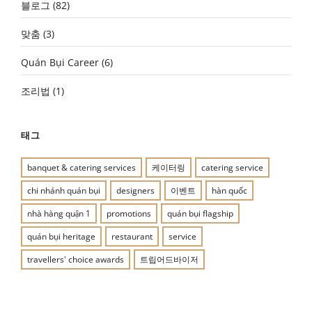
블로그
(82)
맞춤
(3)
Quán Bụi Career
(6)
조리법
(1)
태그
banquet & catering services
케이터링
catering service
chi nhánh quán bụi
designers
이벤트
hàn quốc
nhà hàng quận 1
promotions
quán bụi flagship
quán bụi heritage
restaurant
service
travellers' choice awards
트립어드바이저