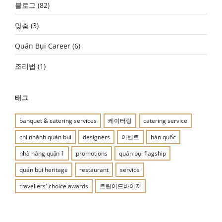
블로그
(82)
맞춤
(3)
Quán Bụi Career
(6)
조리법
(1)
태그
banquet & catering services
케이터링
catering service
chi nhánh quán bụi
designers
이벤트
hàn quốc
nhà hàng quận 1
promotions
quán bụi flagship
quán bụi heritage
restaurant
service
travellers' choice awards
트립어드바이저