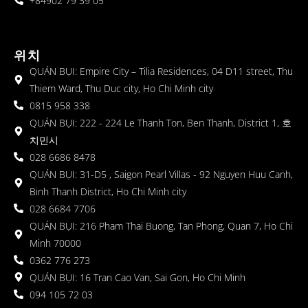
+84902 79 39 05
위치
QUÁN BỤI: Empire City – Tilia Residences, 04 D11 street, Thu
Thiem Ward, Thu Duc city, Ho Chi Minh city
0815 958 338
QUÁN BỤI: 222 - 224 Le Thanh Ton, Ben Thanh, District 1, 호
치민시
028 6686 8478
QUÁN BỤI: 31-D5 , Saigon Pearl Villas - 92 Nguyen Huu Canh,
Binh Thanh District, Ho Chi Minh city
028 6684 7706
QUÁN BỤI: 216 Pham Thai Buong, Tan Phong, Quan 7, Ho Chi
Minh 70000
0362 776 273
QUÁN BỤI: 16 Tran Cao Van, Sai Gon, Ho Chi Minh
094 105 72 03