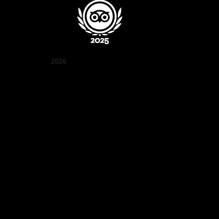
2026
꽌부이 정원
Best outdoor seating